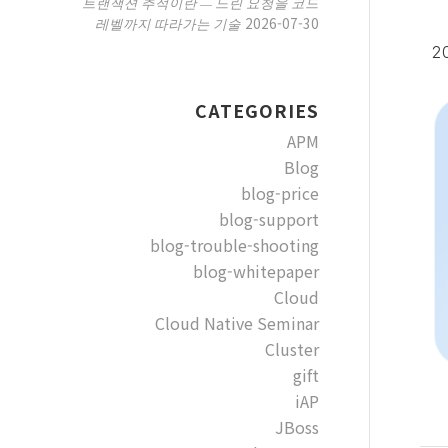
트랜잭션 추적이란 — 느린 요청을 코드
2026-07-30
레벨까지 따라가는 기술
20
CATEGORIES
APM
Blog
blog-price
blog-support
blog-trouble-shooting
blog-whitepaper
Cloud
Cloud Native Seminar
Cluster
gift
iAP
JBoss