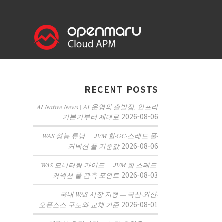
RECENT POSTS
AI Native News | AI 운영의 출발점, 인프라
2026-08-06
기본기부터 제대로
WAS 성능 튜닝 — JVM 힙·GC·스레드 풀·
2026-08-06
커넥션 풀 기준값
WAS 모니터링 가이드 — JVM 힙·스레드·
2026-08-03
커넥션 풀 관측 포인트
국내 WAS 시장 지형 — 국산·외산·
2026-08-01
오픈소스 구도와 교체 기준