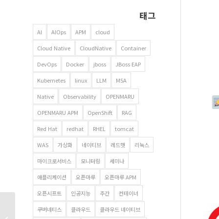
태그
AI
AIOps
APM
cloud
Cloud Native
CloudNative
Container
DevOps
Docker
jboss
JBoss EAP
Kubernetes
linux
LLM
MSA
Native
Observability
OPENMARU
OPENMARU APM
OpenShift
RAG
Red Hat
redhat
RHEL
tomcat
WAS
가상화
네이티브
레드햇
리눅스
마이크로서비스
모니터링
세미나
애플리케이션
오픈마루
오픈마루 APM
오픈시프트
인공지능
주간
컨테이너
AI 투자 효율 200%
쿠버네티스
클라우드
클라우드 네이티브
높이는 비밀: 모델