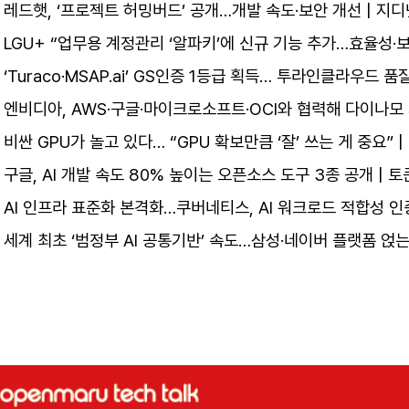
레드햇, ‘프로젝트 허밍버드’ 공개…개발 속도·보안 개선 | 지
LGU+ “업무용 계정관리 ‘알파키’에 신규 기능 추가…효율성·보안
‘Turaco·MSAP.ai’ GS인증 1등급 획득… 투라인클라우드 품
엔비디아, AWS·구글·마이크로소프트·OCI와 협력해 다이나모 기
비싼 GPU가 놀고 있다… “GPU 확보만큼 ‘잘’ 쓰는 게 중요” 
구글, AI 개발 속도 80% 높이는 오픈소스 도구 3종 공개 | 
AI 인프라 표준화 본격화…쿠버네티스, AI 워크로드 적합성 
세계 최초 ‘범정부 AI 공통기반’ 속도…삼성·네이버 플랫폼 얹