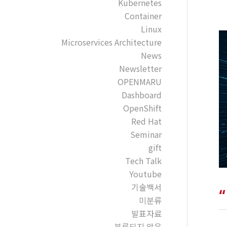
Kubernetes
Container
Linux
Microservices Architecture
News
Newsletter
OPENMARU
Dashboard
OpenShift
Red Hat
Seminar
gift
Tech Talk
Youtube
기술백서
미분류
발표자료
분류되지 않음