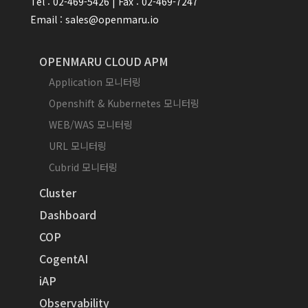
Tel : 02-469-5426 | Fax : 02-469-7247
Email : sales@openmaru.io
OPENMARU CLOUD APM
Application 모니터링
Openshift & Kubernetes 모니터링
WEB/WAS 모니터링
URL 모니터링
Cubrid 모니터링
Cluster
Dashboard
COP
CogentAI
iAP
Observability