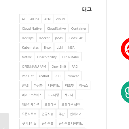
태그
AI
AIOps
APM
cloud
Cloud Native
CloudNative
Container
DevOps
Docker
jboss
JBoss EAP
Kubernetes
linux
LLM
MSA
Native
Observability
OPENMARU
OPENMARU APM
OpenShift
RAG
Red Hat
redhat
RHEL
tomcat
WAS
가상화
네이티브
레드햇
리눅스
마이크로서비스
모니터링
세미나
애플리케이션
오픈마루
오픈마루 APM
오픈시프트
인공지능
주간
컨테이너
공공 클라우드 :
쿠버네티스
클라우드
클라우드 네이티브
[전자신문][발표자료]