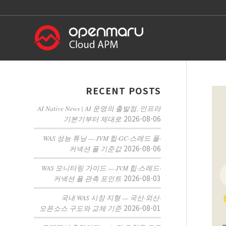
RECENT POSTS
AI Native News | AI 운영의 출발점, 인프라
2026-08-06
기본기부터 제대로
WAS 성능 튜닝 — JVM 힙·GC·스레드 풀·
2026-08-06
커넥션 풀 기준값
WAS 모니터링 가이드 — JVM 힙·스레드·
2026-08-03
커넥션 풀 관측 포인트
국내 WAS 시장 지형 — 국산·외산·
2026-08-01
오픈소스 구도와 교체 기준