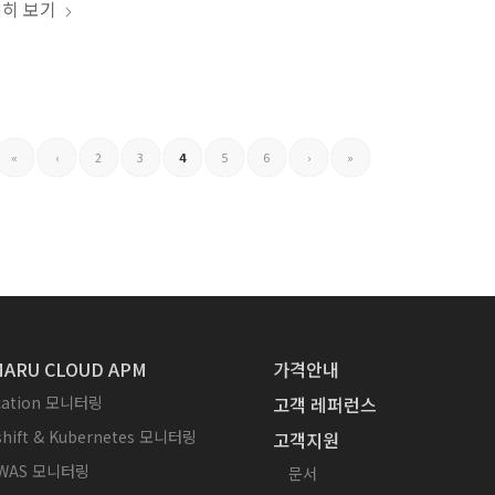
히 보기
«
‹
2
3
4
5
6
›
»
ARU CLOUD APM
가격안내
ication 모니터링
고객 레퍼런스
hift & Kubernetes 모니터링
고객지원
WAS 모니터링
문서