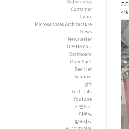
Kubernetes
공급
Container
시장
Linux
Microservices Architecture
News
Newsletter
OPENMARU
Dashboard
OpenShift
Red Hat
Seminar
gift
Tech Talk
Youtube
기술백서
미분류
발표자료
분류되지 않음