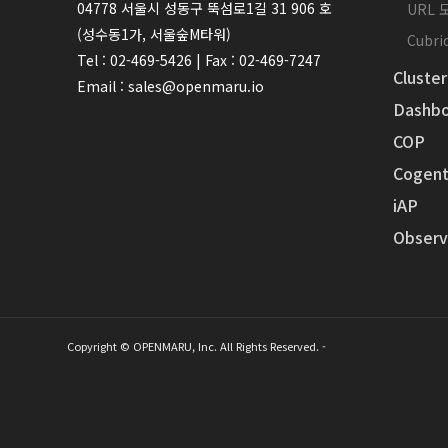
04778 서울시 성동구 뚝섬로1길 31 906 호
URL
(성수동1가, 서울숲M타워)
Cubr
Tel : 02-469-5426 | Fax : 02-469-7247
Cluster
Email : sales@openmaru.io
Dashbo
COP
Cogent
iAP
Observa
Copyright © OPENMARU, Inc. All Rights Reserved. -