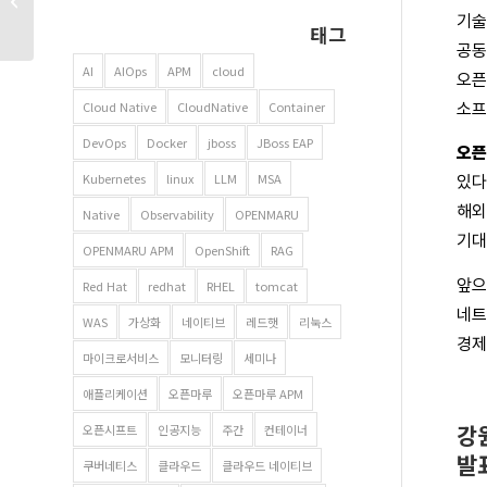
Boston 첫날 – 혁신과
기술
열정의 시작
태그
공동
AI
AIOps
APM
cloud
오픈
Cloud Native
CloudNative
Container
소프
DevOps
Docker
jboss
JBoss EAP
오픈
Kubernetes
linux
LLM
MSA
있다
해외
Native
Observability
OPENMARU
기대
OPENMARU APM
OpenShift
RAG
앞
Red Hat
redhat
RHEL
tomcat
네트
WAS
가상화
네이티브
레드햇
리눅스
경제
마이크로서비스
모니터링
세미나
애플리케이션
오픈마루
오픈마루 APM
강
오픈시프트
인공지능
주간
컨테이너
발
쿠버네티스
클라우드
클라우드 네이티브