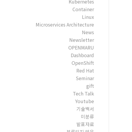
Kubernetes
Container
Linux
Microservices Architecture
News
Newsletter
OPENMARU
Dashboard
OpenShift
Red Hat
Seminar
gift
Tech Talk
Youtube
기술백서
미분류
발표자료
분류되지 않음