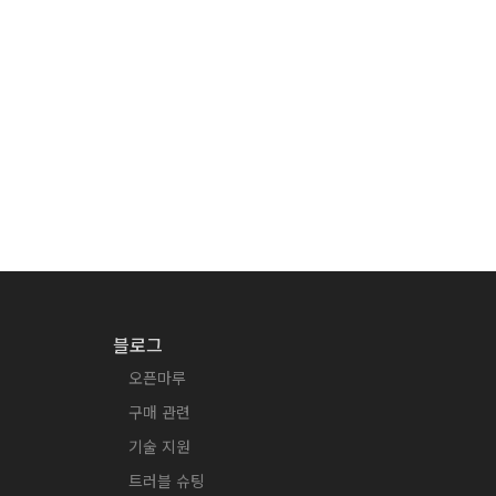
블로그
오픈마루
구매 관련
기술 지원
트러블 슈팅