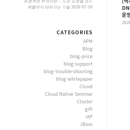
[백
트랜잭션 추적이란 — 느린 요청을 코드
2026-07-30
레벨까지 따라가는 기술
DN
운영
202
CATEGORIES
APM
Blog
blog-price
blog-support
blog-trouble-shooting
blog-whitepaper
Cloud
Cloud Native Seminar
Cluster
gift
iAP
JBoss