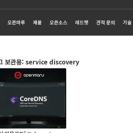
오픈마루
제품
오픈소스
레드햇
견적 문의
기술
그 보관용:
service discovery