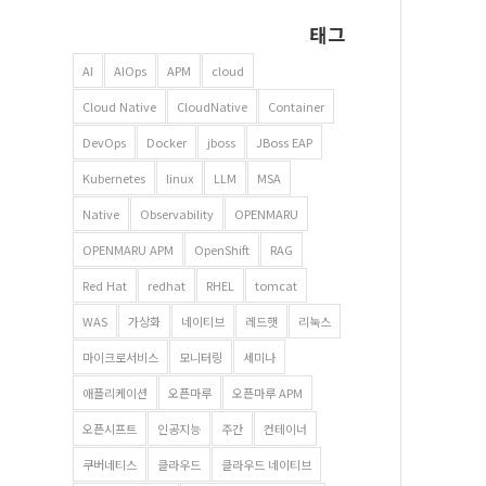
태그
AI
AIOps
APM
cloud
Cloud Native
CloudNative
Container
DevOps
Docker
jboss
JBoss EAP
Kubernetes
linux
LLM
MSA
Native
Observability
OPENMARU
OPENMARU APM
OpenShift
RAG
Red Hat
redhat
RHEL
tomcat
WAS
가상화
네이티브
레드햇
리눅스
마이크로서비스
모니터링
세미나
애플리케이션
오픈마루
오픈마루 APM
오픈시프트
인공지능
주간
컨테이너
쿠버네티스
클라우드
클라우드 네이티브