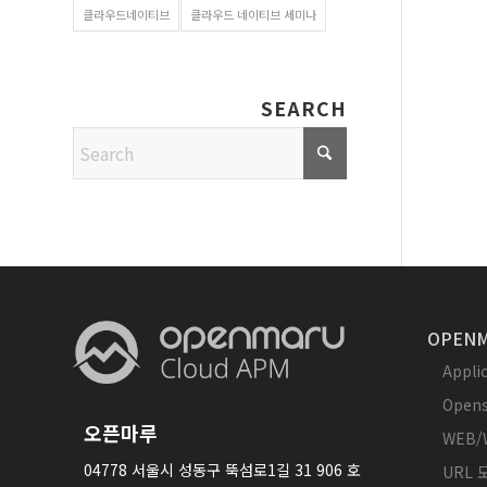
클라우드네이티브
클라우드 네이티브 세미나
SEARCH
OPENM
Appl
Opens
오픈마루
WEB/
04778 서울시 성동구 뚝섬로1길 31 906 호
URL