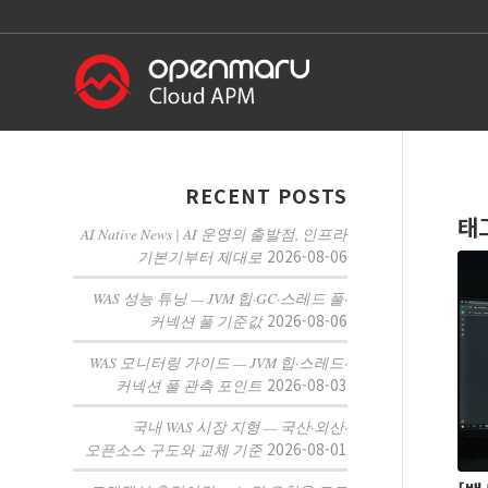
RECENT POSTS
태
AI Native News | AI 운영의 출발점, 인프라
2026-08-06
기본기부터 제대로
WAS 성능 튜닝 — JVM 힙·GC·스레드 풀·
2026-08-06
커넥션 풀 기준값
WAS 모니터링 가이드 — JVM 힙·스레드·
2026-08-03
커넥션 풀 관측 포인트
국내 WAS 시장 지형 — 국산·외산·
2026-08-01
오픈소스 구도와 교체 기준