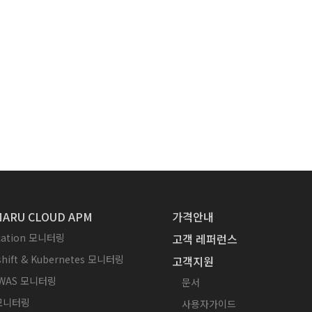
ARU CLOUD APM
가격안내
ication 모니터링
고객 레퍼런스
hift & Kubernetes 모니터링
고객지원
WAS 모니터링
문서
 모니터링
사용자가이드