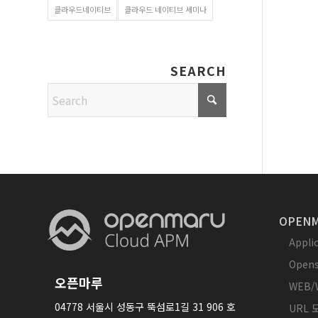
클라우드네이티브
클라우드 네이티브 세미나
SEARCH
OPENM
Appl
Opens
오픈마루
WEB/
04778 서울시 성동구 뚝섬로1길 31 906 호
URL