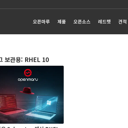
오픈마루
제품
오픈소스
레드햇
견적
그 보관용:
RHEL 10