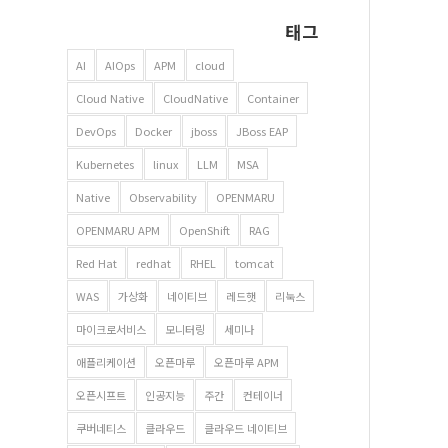
태그
AI
AIOps
APM
cloud
Cloud Native
CloudNative
Container
DevOps
Docker
jboss
JBoss EAP
Kubernetes
linux
LLM
MSA
Native
Observability
OPENMARU
OPENMARU APM
OpenShift
RAG
Red Hat
redhat
RHEL
tomcat
WAS
가상화
네이티브
레드햇
리눅스
마이크로서비스
모니터링
세미나
애플리케이션
오픈마루
오픈마루 APM
오픈시프트
인공지능
주간
컨테이너
쿠버네티스
클라우드
클라우드 네이티브