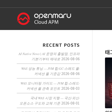
RECENT POSTS
태
AI Native News | AI 운영의 출발점, 인프라
2026-08-06
기본기부터 제대로
WAS 성능 튜닝 — JVM 힙·GC·스레드 풀·
2026-08-06
커넥션 풀 기준값
WAS 모니터링 가이드 — JVM 힙·스레드·
2026-08-03
커넥션 풀 관측 포인트
국내 WAS 시장 지형 — 국산·외산·
2026-08-01
오픈소스 구도와 교체 기준