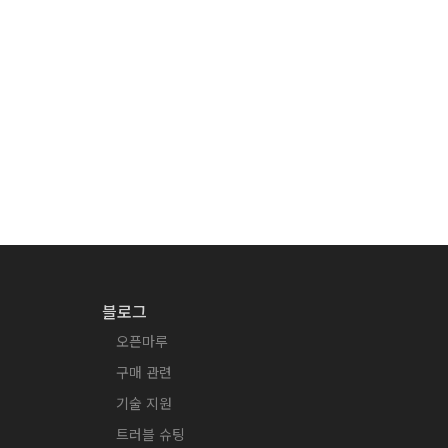
블로그
오픈마루
구매 관련
기술 지원
트러블 슈팅