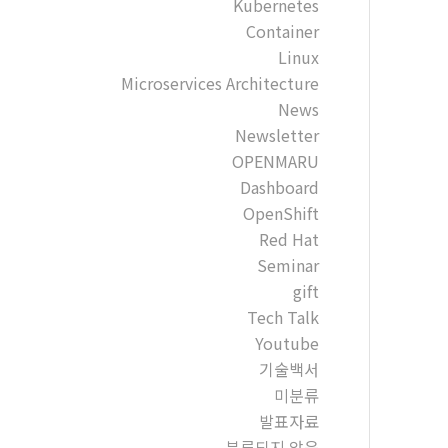
Kubernetes
Container
Linux
Microservices Architecture
News
Newsletter
OPENMARU
Dashboard
OpenShift
Red Hat
Seminar
gift
Tech Talk
Youtube
기술백서
미분류
발표자료
분류되지 않음