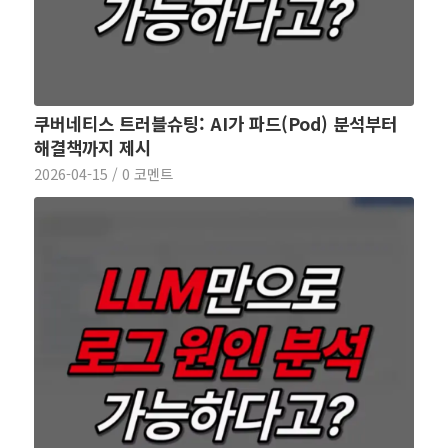
쿠버네티스 트러블슈팅: AI가 파드(Pod) 분석부터
해결책까지 제시
2026-04-15
/
0 코멘트