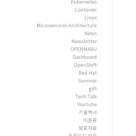
Kubernetes
Container
Linux
Microservices Architecture
News
Newsletter
OPENMARU
Dashboard
OpenShift
Red Hat
Seminar
gift
Tech Talk
Youtube
기술백서
미분류
발표자료
분류되지 않음