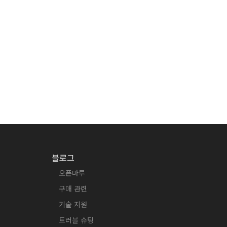
블로그
오픈마루
구매 관련
기술 지원
트러블 슈팅