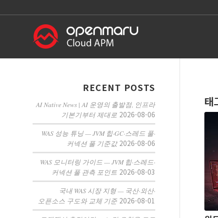
RECENT POSTS
태
AI Native News | AI 운영의 출발점, 인프라
2026-08-06
기본기부터 제대로
WAS 성능 튜닝 — JVM 힙·GC·스레드 풀·
2026-08-06
커넥션 풀 기준값
WAS 모니터링 가이드 — JVM 힙·스레드·
2026-08-03
커넥션 풀 관측 포인트
국내 WAS 시장 지형 — 국산·외산·
2026-08-01
오픈소스 구도와 교체 기준