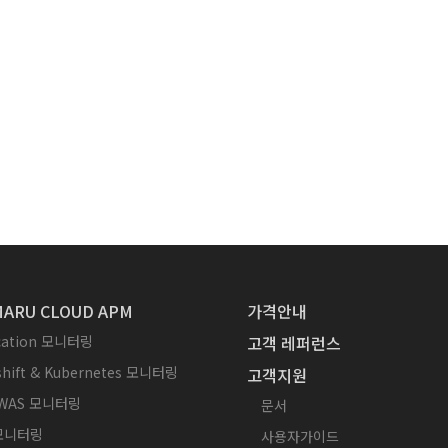
ARU CLOUD APM
가격안내
ication 모니터링
고객 레퍼런스
hift & Kubernetes 모니터링
고객지원
WAS 모니터링
문서
 모니터링
사용자가이드