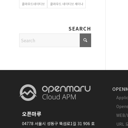
클라우드네이티브
클라우드 네이티브 세미나
SEARCH
OPENM
Appl
Opens
오픈마루
WEB/
04778 서울시 성동구 뚝섬로1길 31 906 호
URL