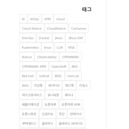
태그
AI
AIOps
APM
cloud
Cloud Native
CloudNative
Container
DevOps
Docker
jboss
JBoss EAP
Kubernetes
linux
LLM
MSA
Native
Observability
OPENMARU
OPENMARU APM
OpenShift
RAG
Red Hat
redhat
RHEL
tomcat
WAS
가상화
네이티브
레드햇
리눅스
마이크로서비스
모니터링
세미나
애플리케이션
오픈마루
오픈마루 APM
오픈시프트
인공지능
주간
컨테이너
쿠버네티스
클라우드
클라우드 네이티브