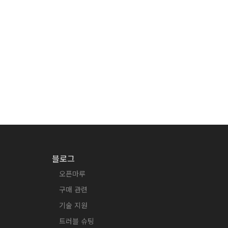
블로그
오픈마루
구매 관련
기술 지원
트러블 슈팅