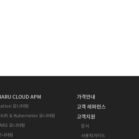
ARU CLOUD APM
가격안내
ication 모니터링
고객 레퍼런스
hift & Kubernetes 모니터링
고객지원
WAS 모니터링
문서
 모니터링
사용자가이드