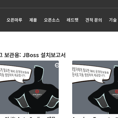
오픈마루
제품
오픈소스
레드햇
견적 문의
기술
그 보관용:
JBoss 설치보고서