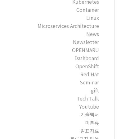
Kubernetes
Container
Linux
Microservices Architecture
News
Newsletter
OPENMARU
Dashboard
OpenShift
Red Hat
Seminar
gift
Tech Talk
Youtube
기술백서
미분류
발표자료
분류되지 않음