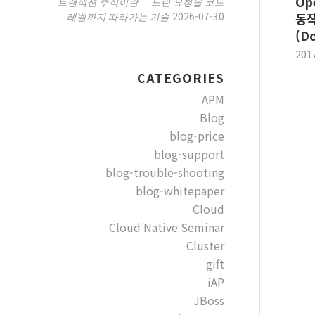
Ope
트랜잭션 추적이란 — 느린 요청을 코드
2026-07-30
레벨까지 따라가는 기술
동작
(Do
201
CATEGORIES
APM
Blog
blog-price
blog-support
blog-trouble-shooting
blog-whitepaper
Cloud
Cloud Native Seminar
Cluster
gift
iAP
JBoss