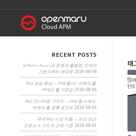
RECENT POSTS
태
AI Native News | AI 운영의 출발점, 인프라
2026-08-06
기본기부터 제대로
WAS 성능 튜닝 — JVM 힙·GC·스레드 풀·
2026-08-06
커넥션 풀 기준값
WAS 모니터링 가이드 — JVM 힙·스레드·
2026-08-03
커넥션 풀 관측 포인트
국내 WAS 시장 지형 — 국산·외산·
2026-08-01
오픈소스 구도와 교체 기준