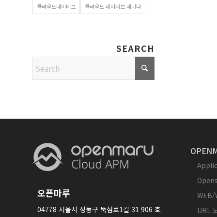
클라우드네이티브
클라우드 네이티브 세미나
SEARCH
OPENM
Appl
Opens
오픈마루
WEB/
04778 서울시 성동구 뚝섬로1길 31 906 호
URL