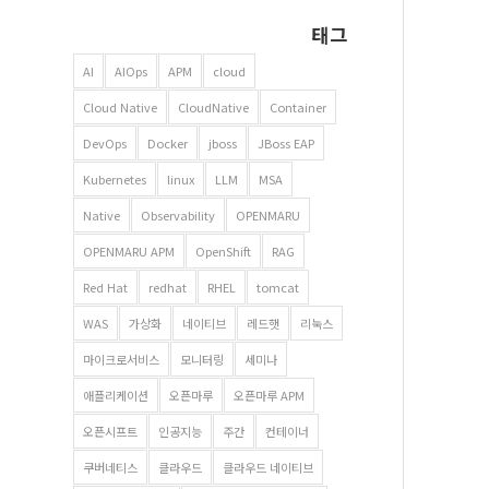
태그
AI
AIOps
APM
cloud
Cloud Native
CloudNative
Container
DevOps
Docker
jboss
JBoss EAP
Kubernetes
linux
LLM
MSA
Native
Observability
OPENMARU
OPENMARU APM
OpenShift
RAG
Red Hat
redhat
RHEL
tomcat
WAS
가상화
네이티브
레드햇
리눅스
마이크로서비스
모니터링
세미나
애플리케이션
오픈마루
오픈마루 APM
오픈시프트
인공지능
주간
컨테이너
쿠버네티스
클라우드
클라우드 네이티브