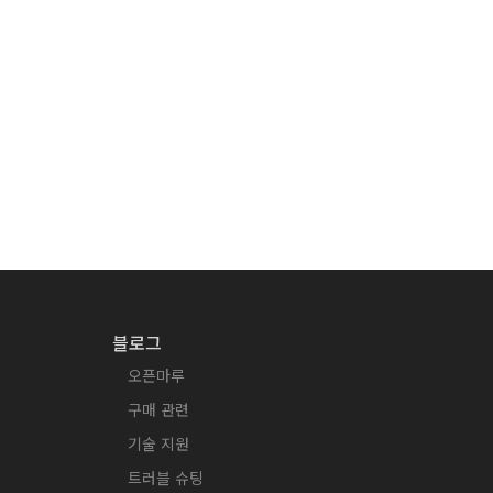
블로그
오픈마루
구매 관련
기술 지원
트러블 슈팅