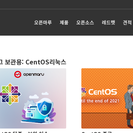
오픈마루
제품
오픈소스
레드햇
견적
그 보관용:
CentOS리눅스