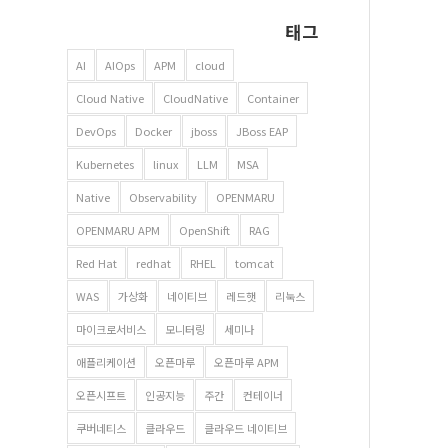
태그
AI
AIOps
APM
cloud
Cloud Native
CloudNative
Container
DevOps
Docker
jboss
JBoss EAP
Kubernetes
linux
LLM
MSA
Native
Observability
OPENMARU
OPENMARU APM
OpenShift
RAG
Red Hat
redhat
RHEL
tomcat
WAS
가상화
네이티브
레드햇
리눅스
마이크로서비스
모니터링
세미나
애플리케이션
오픈마루
오픈마루 APM
오픈시프트
인공지능
주간
컨테이너
쿠버네티스
클라우드
클라우드 네이티브