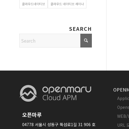
클라우드네이티브
클라우드 네이티브 세미나
SEARCH
OPENM
Appl
Opens
오픈마루
WEB/
04778 서울시 성동구 뚝섬로1길 31 906 호
URL