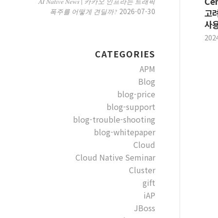
Ce
AI Native News | 카카오 인프라는 트래픽
2026-07-30
폭주를 어떻게 견딜까?
고려
사
202
CATEGORIES
APM
Blog
blog-price
blog-support
blog-trouble-shooting
blog-whitepaper
Cloud
Cloud Native Seminar
Cluster
gift
iAP
JBoss