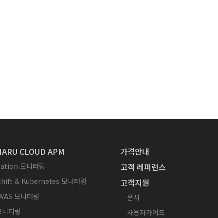
ARU CLOUD APM
가격안내
ication 모니터링
고객 레퍼런스
hift & Kubernetes 모니터링
고객지원
WAS 모니터링
문서
 모니터링
사용자가이드