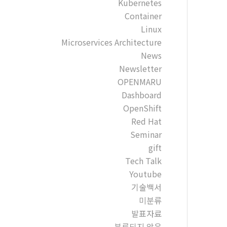
Kubernetes
Container
Linux
Microservices Architecture
News
Newsletter
OPENMARU
Dashboard
OpenShift
Red Hat
Seminar
gift
Tech Talk
Youtube
기술백서
미분류
발표자료
분류되지 않음