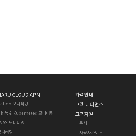
ARU CLOUD APM
가격안내
ication 모니터링
고객 레퍼런스
hift & Kubernetes 모니터링
고객지원
WAS 모니터링
문서
 모니터링
사용자가이드