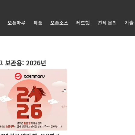
오픈마루
제품
오픈소스
레드햇
견적 문의
기술
그 보관용:
2026년