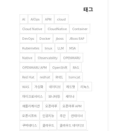
태그
AI
AIOps
APM
cloud
Cloud Native
CloudNative
Container
DevOps
Docker
jboss
JBoss EAP
Kubernetes
linux
LLM
MSA
Native
Observability
OPENMARU
OPENMARU APM
OpenShift
RAG
Red Hat
redhat
RHEL
tomcat
WAS
가상화
네이티브
레드햇
리눅스
마이크로서비스
모니터링
세미나
애플리케이션
오픈마루
오픈마루 APM
오픈시프트
인공지능
주간
컨테이너
쿠버네티스
클라우드
클라우드 네이티브