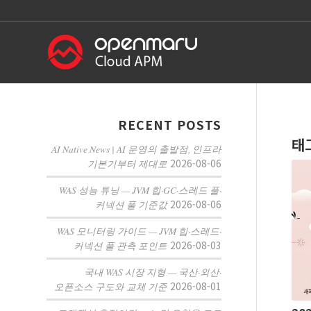
RECENT POSTS
태
AI Native News | AI 운영의 출발점, 인프라
2026-08-06
기본기부터 제대로
WAS 성능 튜닝 — JVM 힙·GC·스레드 풀·
2026-08-06
커넥션 풀 기준값
WAS 모니터링 가이드 — JVM 힙·스레드·
2026-08-03
커넥션 풀 관측 포인트
국내 WAS 시장 지형 — 국산·외산·
2026-08-01
오픈소스 구도와 교체 기준