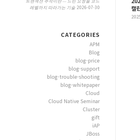
20
트랜잭션 추적이란 — 느린 요청을 코드
2026-07-30
레벨까지 따라가는 기술
캘
202
CATEGORIES
APM
Blog
blog-price
blog-support
blog-trouble-shooting
blog-whitepaper
Cloud
Cloud Native Seminar
Cluster
gift
iAP
JBoss