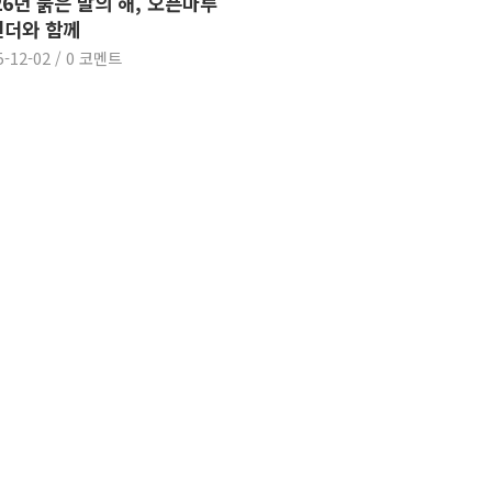
26년 붉은 말의 해, 오픈마루
린더와 함께
5-12-02
/
0 코멘트