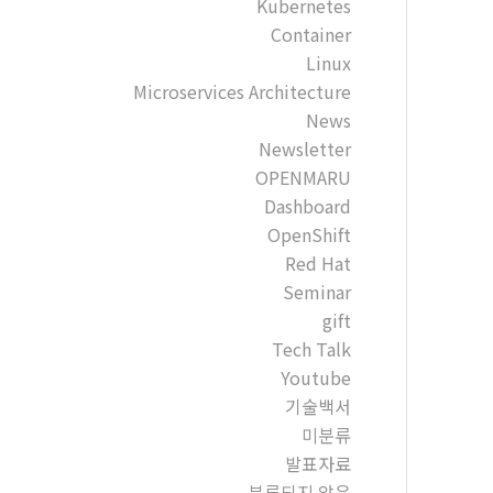
Kubernetes
Container
Linux
Microservices Architecture
News
Newsletter
OPENMARU
Dashboard
OpenShift
Red Hat
Seminar
gift
Tech Talk
Youtube
기술백서
미분류
발표자료
분류되지 않음