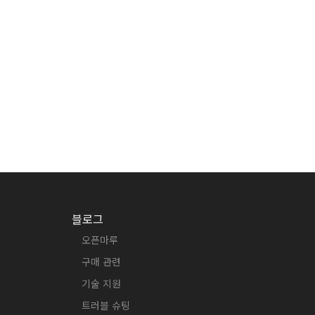
블로그
오픈마루
구매 관련
기술 지원
트러블 슈팅