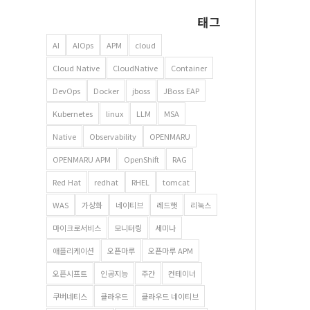
태그
AI
AIOps
APM
cloud
Cloud Native
CloudNative
Container
DevOps
Docker
jboss
JBoss EAP
Kubernetes
linux
LLM
MSA
Native
Observability
OPENMARU
OPENMARU APM
OpenShift
RAG
Red Hat
redhat
RHEL
tomcat
WAS
가상화
네이티브
레드햇
리눅스
마이크로서비스
모니터링
세미나
애플리케이션
오픈마루
오픈마루 APM
오픈시프트
인공지능
주간
컨테이너
쿠버네티스
클라우드
클라우드 네이티브