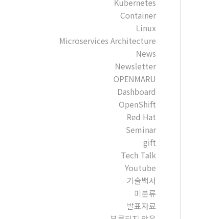
Kubernetes
Container
Linux
Microservices Architecture
News
Newsletter
OPENMARU
Dashboard
OpenShift
Red Hat
Seminar
gift
Tech Talk
Youtube
기술백서
미분류
발표자료
분류되지 않음