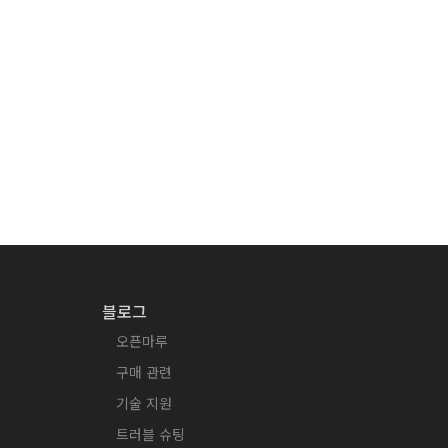
블로그
오픈마루
구매 관련
기술 지원
트러블 슈팅