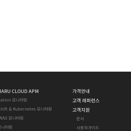
ARU CLOUD APM
가격안내
ication 모니터링
고객 레퍼런스
hift & Kubernetes 모니터링
고객지원
WAS 모니터링
문서
 모니터링
사용자가이드