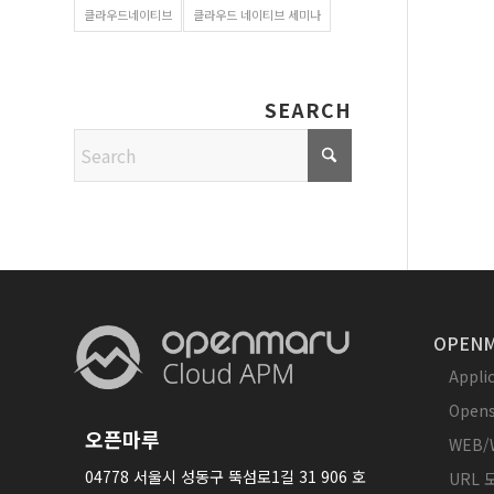
클라우드네이티브
클라우드 네이티브 세미나
SEARCH
OPENM
Appl
Opens
오픈마루
WEB/
04778 서울시 성동구 뚝섬로1길 31 906 호
URL