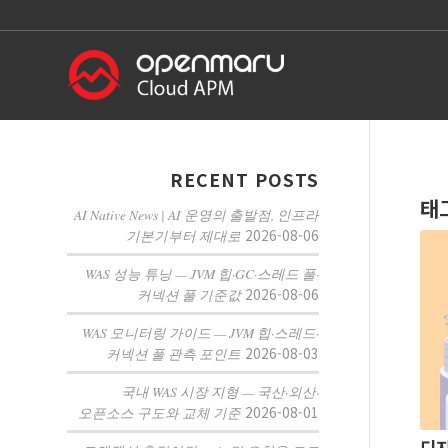
RECENT POSTS
태
AI Native News | AI 운영의 출발점, 인프라
2026-08-06
기본기부터 제대로
WAS 성능 튜닝 — JVM 힙·GC·스레드 풀·
2026-08-06
커넥션 풀 기준값
WAS 모니터링 가이드 — JVM 힙·스레드·
2026-08-03
커넥션 풀 관측 포인트
국내 WAS 시장 지형 — 국산·외산·
2026-08-01
오픈소스 구도와 교체 기준
디지