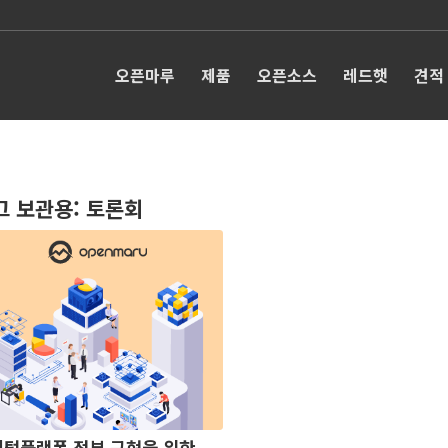
오픈마루
제품
오픈소스
레드햇
견적
그 보관용:
토론회
털플랫폼 정부 구현을 위한