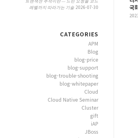
트랜잭션 추적이란 — 느린 요청을 코드
국회
2026-07-30
레벨까지 따라가는 기술
202
CATEGORIES
APM
Blog
blog-price
blog-support
blog-trouble-shooting
blog-whitepaper
Cloud
Cloud Native Seminar
Cluster
gift
iAP
JBoss