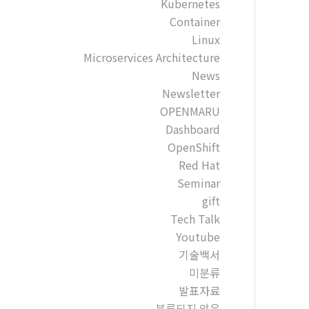
Kubernetes
Container
Linux
Microservices Architecture
News
Newsletter
OPENMARU
Dashboard
OpenShift
Red Hat
Seminar
gift
Tech Talk
Youtube
기술백서
미분류
발표자료
분류되지 않음