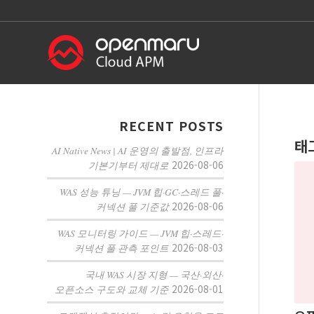
RECENT POSTS
태
AI Native News | AI 운영의 출발점, 인프라
2026-08-06
기본기부터 제대로
WAS 성능 튜닝 — JVM 힙·GC·스레드 풀·
2026-08-06
커넥션 풀 기준값
WAS 모니터링 가이드 — JVM 힙·스레드·
2026-08-03
커넥션 풀 관측 포인트
국내 WAS 시장 지형 — 국산·외산·
2026-08-01
오픈소스 구도와 교체 기준