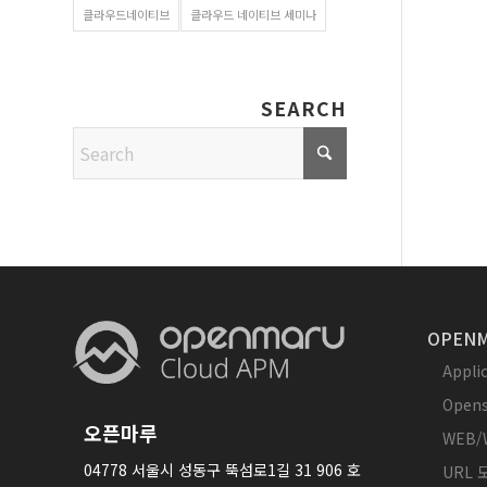
클라우드네이티브
클라우드 네이티브 세미나
SEARCH
OPENM
Appl
Opens
오픈마루
WEB/
04778 서울시 성동구 뚝섬로1길 31 906 호
URL