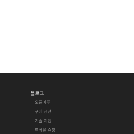
블로그
오픈마루
구매 관련
기술 지원
트러블 슈팅