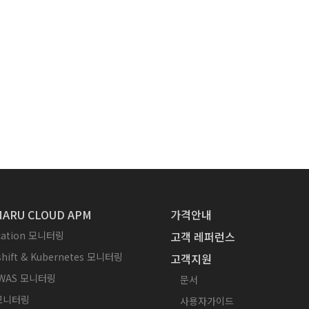
ARU CLOUD APM
가격안내
ication 모니터링
고객 레퍼런스
hift & Kubernetes 모니터링
고객지원
WAS 모니터링
문서
 모니터링
사용자가이드