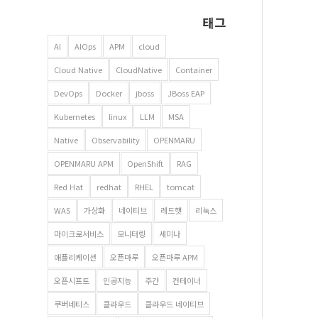
태그
AI
AIOps
APM
cloud
Cloud Native
CloudNative
Container
DevOps
Docker
jboss
JBoss EAP
Kubernetes
linux
LLM
MSA
Native
Observability
OPENMARU
OPENMARU APM
OpenShift
RAG
Red Hat
redhat
RHEL
tomcat
WAS
가상화
네이티브
레드햇
리눅스
마이크로서비스
모니터링
세미나
애플리케이션
오픈마루
오픈마루 APM
오픈시프트
인공지능
주간
컨테이너
쿠버네티스
클라우드
클라우드 네이티브