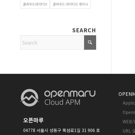
클라우드네이티브
클라우드 네이티브 세미나
SEARCH
OPENM
Appl
Opens
오픈마루
WEB/
04778 서울시 성동구 뚝섬로1길 31 906 호
URL