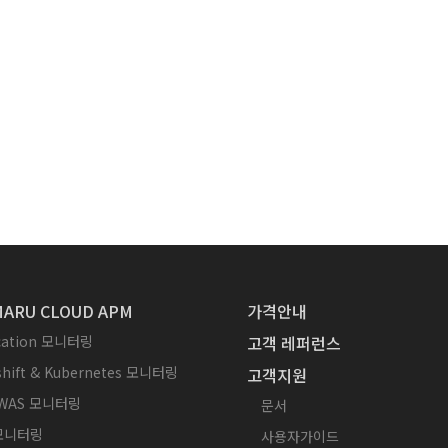
ARU CLOUD APM
가격안내
ication 모니터링
고객 레퍼런스
hift & Kubernetes 모니터링
고객지원
WAS 모니터링
문서
 모니터링
사용자가이드