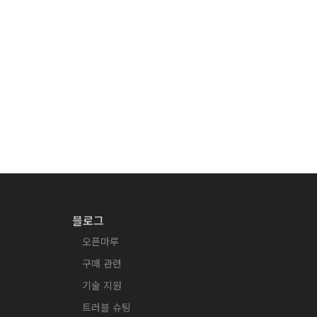
블로그
오픈마루
구매 관련
기술 지원
트러블 슈팅