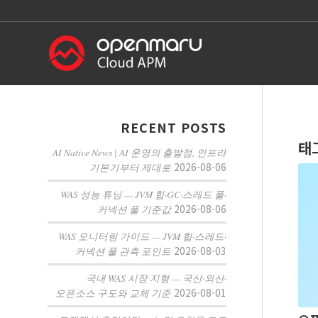
RECENT POSTS
태
AI Native News | AI 운영의 출발점, 인프라
2026-08-06
기본기부터 제대로
WAS 성능 튜닝 — JVM 힙·GC·스레드 풀·
2026-08-06
커넥션 풀 기준값
WAS 모니터링 가이드 — JVM 힙·스레드·
2026-08-03
커넥션 풀 관측 포인트
국내 WAS 시장 지형 — 국산·외산·
2026-08-01
오픈소스 구도와 교체 기준