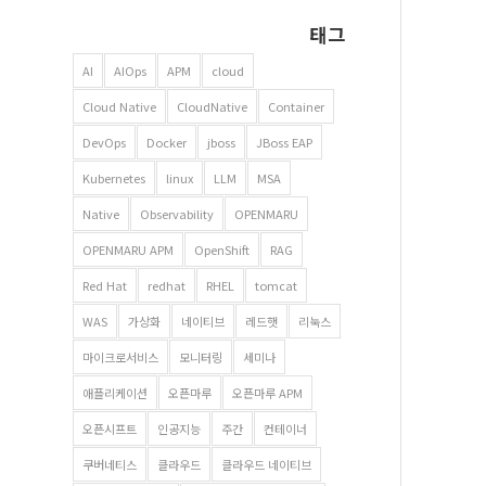
태그
AI
AIOps
APM
cloud
Cloud Native
CloudNative
Container
DevOps
Docker
jboss
JBoss EAP
Kubernetes
linux
LLM
MSA
Native
Observability
OPENMARU
OPENMARU APM
OpenShift
RAG
Red Hat
redhat
RHEL
tomcat
WAS
가상화
네이티브
레드햇
리눅스
마이크로서비스
모니터링
세미나
애플리케이션
오픈마루
오픈마루 APM
오픈시프트
인공지능
주간
컨테이너
쿠버네티스
클라우드
클라우드 네이티브