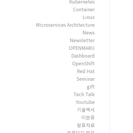
Kubernetes
Container
Linux
Microservices Architecture
News
Newsletter
OPENMARU
Dashboard
OpenShift
Red Hat
Seminar
gift
Tech Talk
Youtube
기술백서
미분류
발표자료
분류되지 않음