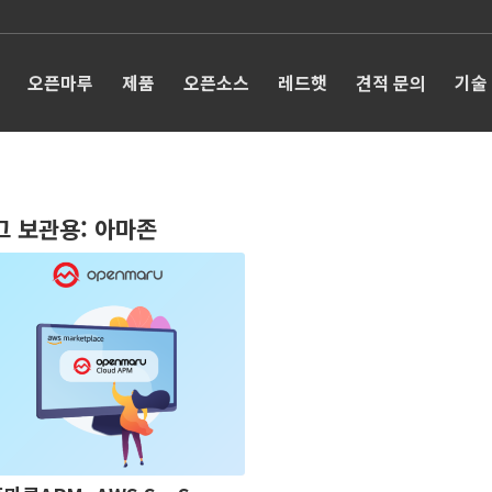
오픈마루
제품
오픈소스
레드햇
견적 문의
기술
그 보관용:
아마존