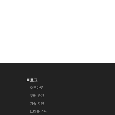
블로그
오픈마루
구매 관련
기술 지원
트러블 슈팅