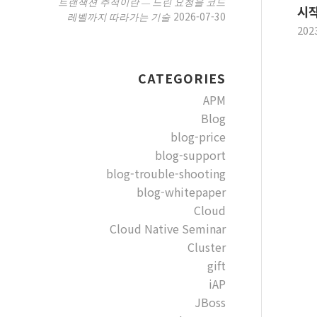
트랜잭션 추적이란 — 느린 요청을 코드
시
2026-07-30
레벨까지 따라가는 기술
202
CATEGORIES
APM
Blog
blog-price
blog-support
blog-trouble-shooting
blog-whitepaper
Cloud
Cloud Native Seminar
Cluster
gift
iAP
JBoss