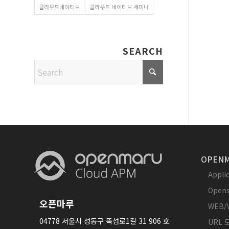
클라우드네이티브
클라우드 네이티브 세미나
SEARCH
OPENM
Appl
Opens
오픈마루
WEB/
04778 서울시 성동구 뚝섬로1길 31 906 호
URL