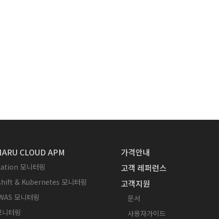
ARU CLOUD APM
가격안내
ication 모니터링
고객 레퍼런스
hift & Kubernetes 모니터링
고객지원
WAS 모니터링
문서
 모니터링
사용자가이드