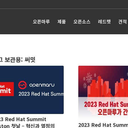
오픈마루
제품
오픈소스
레드햇
견적
그 보관용:
써밋
23 Red Hat Summit
2023 Red Hat Summ
ston 첫날 – 혁신과 열정의