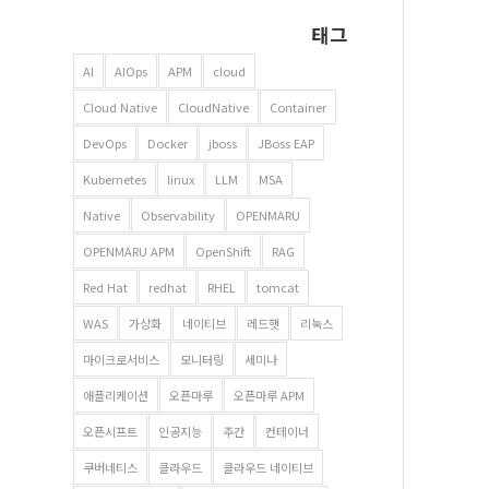
태그
AI
AIOps
APM
cloud
Cloud Native
CloudNative
Container
DevOps
Docker
jboss
JBoss EAP
Kubernetes
linux
LLM
MSA
Native
Observability
OPENMARU
OPENMARU APM
OpenShift
RAG
Red Hat
redhat
RHEL
tomcat
WAS
가상화
네이티브
레드햇
리눅스
마이크로서비스
모니터링
세미나
애플리케이션
오픈마루
오픈마루 APM
오픈시프트
인공지능
주간
컨테이너
쿠버네티스
클라우드
클라우드 네이티브