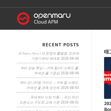
RECENT POSTS
태
AI Native News | AI 운영의 출발점, 인프라
2026-08-06
기본기부터 제대로
WAS 성능 튜닝 — JVM 힙·GC·스레드 풀·
2026-08-06
커넥션 풀 기준값
WAS 모니터링 가이드 — JVM 힙·스레드·
2026-08-03
커넥션 풀 관측 포인트
국내 WAS 시장 지형 — 국산·외산·
2026-08-01
오픈소스 구도와 교체 기준
20
Bo