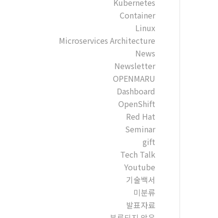
Kubernetes
Container
Linux
Microservices Architecture
News
Newsletter
OPENMARU
Dashboard
OpenShift
Red Hat
Seminar
gift
Tech Talk
Youtube
기술백서
미분류
발표자료
분류되지 않음