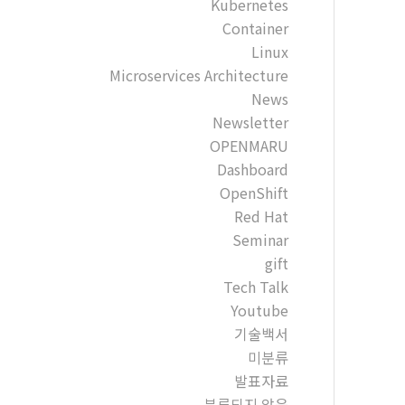
Kubernetes
Container
Linux
Microservices Architecture
News
Newsletter
OPENMARU
Dashboard
OpenShift
Red Hat
Seminar
gift
Tech Talk
Youtube
기술백서
미분류
발표자료
분류되지 않음