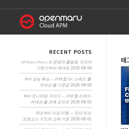
RECENT POSTS
태
AI Native News | AI 운영의 출발점, 인프라
2026-08-06
기본기부터 제대로
WAS 성능 튜닝 — JVM 힙·GC·스레드 풀·
2026-08-06
커넥션 풀 기준값
WAS 모니터링 가이드 — JVM 힙·스레드·
2026-08-03
커넥션 풀 관측 포인트
국내 WAS 시장 지형 — 국산·외산·
2026-08-01
오픈소스 구도와 교체 기준