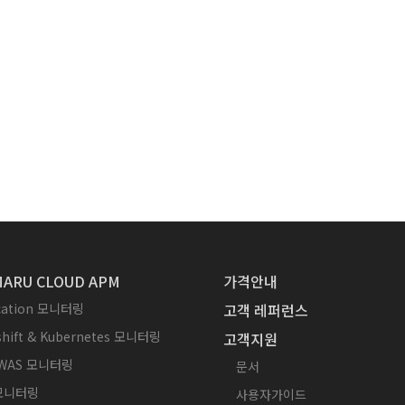
ARU CLOUD APM
가격안내
ication 모니터링
고객 레퍼런스
hift & Kubernetes 모니터링
고객지원
WAS 모니터링
문서
 모니터링
사용자가이드