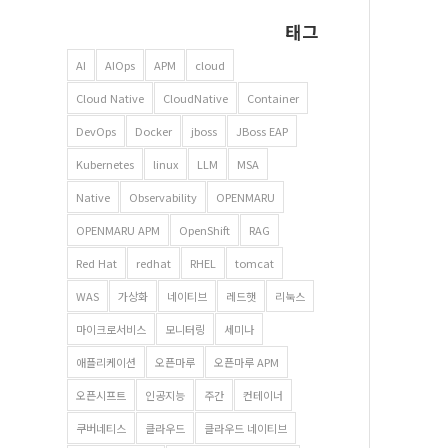
태그
AI
AIOps
APM
cloud
Cloud Native
CloudNative
Container
DevOps
Docker
jboss
JBoss EAP
Kubernetes
linux
LLM
MSA
Native
Observability
OPENMARU
OPENMARU APM
OpenShift
RAG
Red Hat
redhat
RHEL
tomcat
WAS
가상화
네이티브
레드햇
리눅스
마이크로서비스
모니터링
세미나
애플리케이션
오픈마루
오픈마루 APM
오픈시프트
인공지능
주간
컨테이너
쿠버네티스
클라우드
클라우드 네이티브