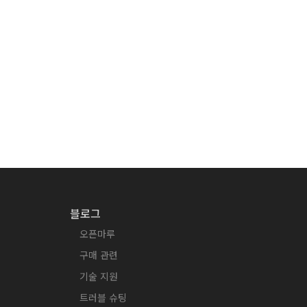
블로그
오픈마루
구매 관련
기술 지원
트러블 슈팅