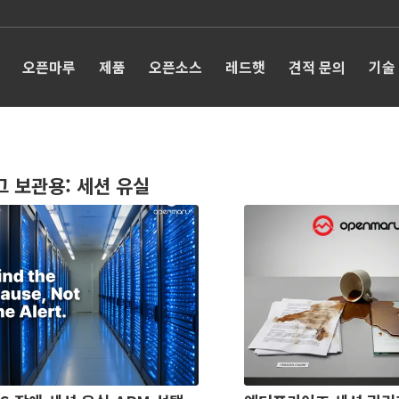
오픈마루
제품
오픈소스
레드햇
견적 문의
기술
그 보관용:
세션 유실