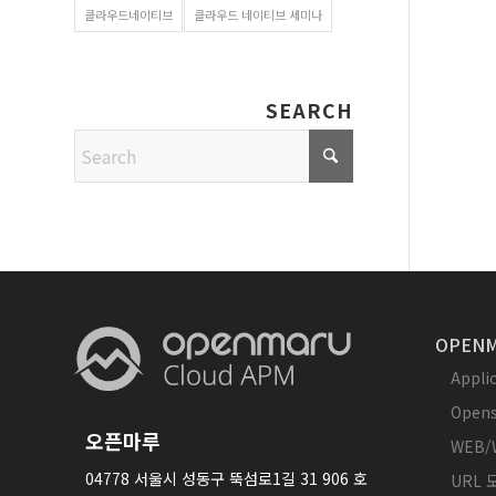
클라우드네이티브
클라우드 네이티브 세미나
SEARCH
OPENM
Appl
Opens
오픈마루
WEB/
04778 서울시 성동구 뚝섬로1길 31 906 호
URL