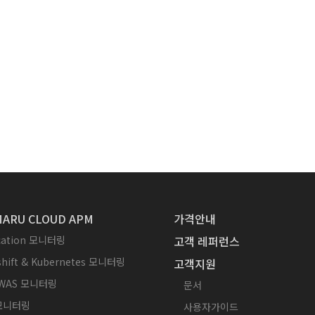
ARU CLOUD APM
가격안내
ication 모니터링
고객 레퍼런스
hift & Kubernetes 모니터링
고객지원
WAS 모니터링
문서
 모니터링
사용자가이드