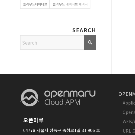
클라우드네이티브
클라우드 네이티브 세미나
SEARCH
OPENM
Appl
Opens
오픈마루
WEB/
04778 서울시 성동구 뚝섬로1길 31 906 호
URL