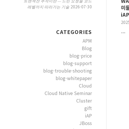
WA
트랜잭션 추적이란 — 느린 요청을 코드
2026-07-30
레벨까지 따라가는 기술
미들
iA
202
CATEGORIES
…
APM
Blog
blog-price
blog-support
blog-trouble-shooting
blog-whitepaper
Cloud
Cloud Native Seminar
Cluster
gift
iAP
JBoss