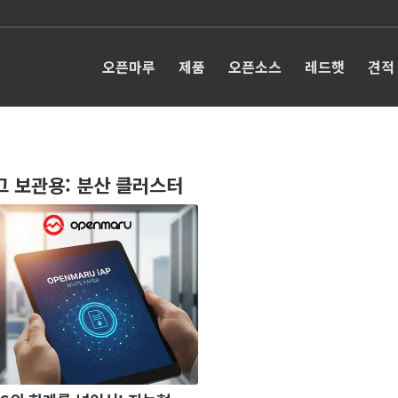
오픈마루
제품
오픈소스
레드햇
견적
그 보관용:
분산 클러스터