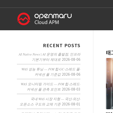
RECENT POSTS
태
AI Native News | AI 운영의 출발점, 인프라
2026-08-06
기본기부터 제대로
WAS 성능 튜닝 — JVM 힙·GC·스레드 풀·
2026-08-06
커넥션 풀 기준값
WAS 모니터링 가이드 — JVM 힙·스레드·
2026-08-03
커넥션 풀 관측 포인트
국내 WAS 시장 지형 — 국산·외산·
2026-08-01
오픈소스 구도와 교체 기준