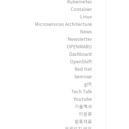
Kubernetes
Container
Linux
Microservices Architecture
News
Newsletter
OPENMARU
Dashboard
OpenShift
Red Hat
Seminar
gift
Tech Talk
Youtube
기술백서
미분류
발표자료
분류되지 않음