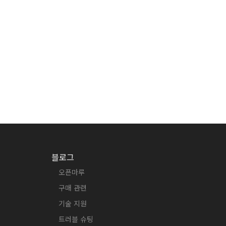
블로그
오픈마루
구매 관련
기술 지원
트러블 슈팅