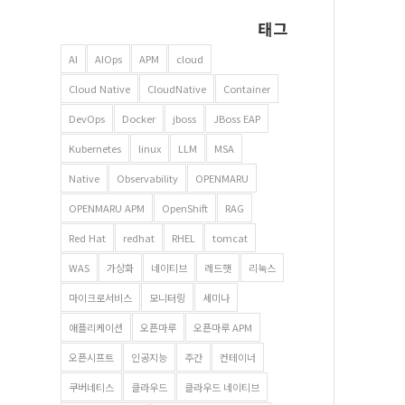
태그
AI
AIOps
APM
cloud
Cloud Native
CloudNative
Container
DevOps
Docker
jboss
JBoss EAP
Kubernetes
linux
LLM
MSA
Native
Observability
OPENMARU
OPENMARU APM
OpenShift
RAG
Red Hat
redhat
RHEL
tomcat
WAS
가상화
네이티브
레드햇
리눅스
마이크로서비스
모니터링
세미나
애플리케이션
오픈마루
오픈마루 APM
오픈시프트
인공지능
주간
컨테이너
쿠버네티스
클라우드
클라우드 네이티브