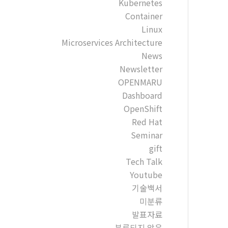
Kubernetes
Container
Linux
Microservices Architecture
News
Newsletter
OPENMARU
Dashboard
OpenShift
Red Hat
Seminar
gift
Tech Talk
Youtube
기술백서
미분류
발표자료
분류되지 않음