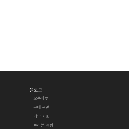
블로그
오픈마루
구매 관련
기술 지원
트러블 슈팅