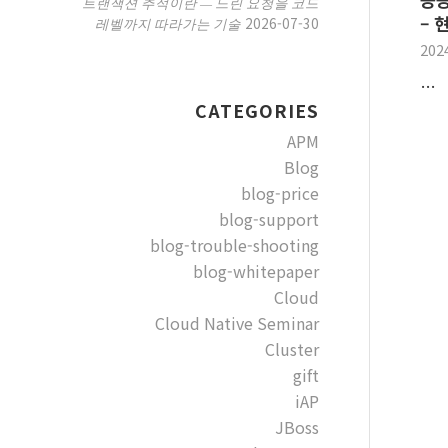
트랜잭션 추적이란 — 느린 요청을 코드
– 
2026-07-30
레벨까지 따라가는 기술
202
…
CATEGORIES
APM
Blog
blog-price
blog-support
blog-trouble-shooting
blog-whitepaper
Cloud
Cloud Native Seminar
Cluster
gift
iAP
JBoss