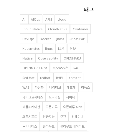
태그
AI
AIOps
APM
cloud
Cloud Native
CloudNative
Container
DevOps
Docker
jboss
JBoss EAP
Kubernetes
linux
LLM
MSA
Native
Observability
OPENMARU
OPENMARU APM
OpenShift
RAG
Red Hat
redhat
RHEL
tomcat
WAS
가상화
네이티브
레드햇
리눅스
마이크로서비스
모니터링
세미나
애플리케이션
오픈마루
오픈마루 APM
오픈시프트
인공지능
주간
컨테이너
쿠버네티스
클라우드
클라우드 네이티브