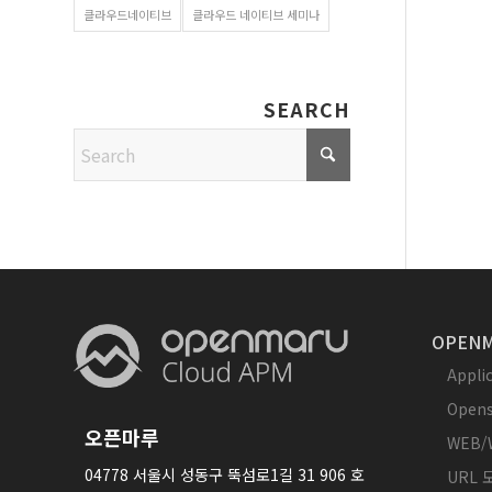
클라우드네이티브
클라우드 네이티브 세미나
SEARCH
OPENM
Appl
Opens
오픈마루
WEB/
04778 서울시 성동구 뚝섬로1길 31 906 호
URL