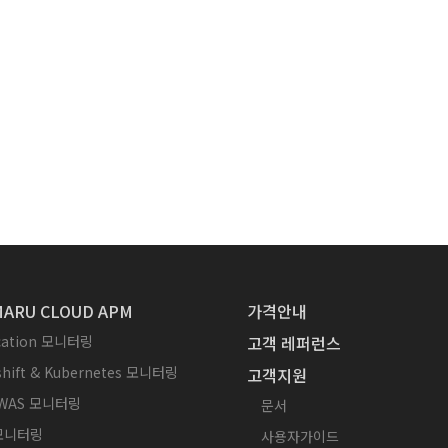
ARU CLOUD APM
가격안내
ication 모니터링
고객 레퍼런스
hift & Kubernetes 모니터링
고객지원
WAS 모니터링
문서
 모니터링
사용자가이드