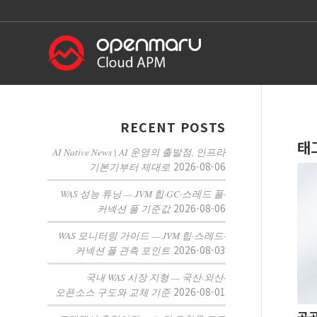
RECENT POSTS
태
AI Native News | AI 운영의 출발점, 인프라
2026-08-06
기본기부터 제대로
WAS 성능 튜닝 — JVM 힙·GC·스레드 풀·
2026-08-06
커넥션 풀 기준값
WAS 모니터링 가이드 — JVM 힙·스레드·
2026-08-03
커넥션 풀 관측 포인트
국내 WAS 시장 지형 — 국산·외산·
2026-08-01
오픈소스 구도와 교체 기준
공공