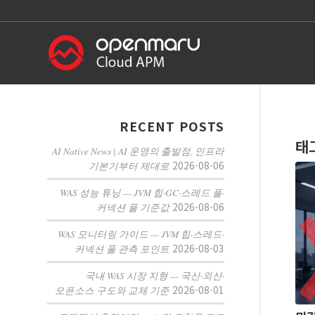
RECENT POSTS
태
AI Native News | AI 운영의 출발점, 인프라
2026-08-06
기본기부터 제대로
WAS 성능 튜닝 — JVM 힙·GC·스레드 풀·
2026-08-06
커넥션 풀 기준값
WAS 모니터링 가이드 — JVM 힙·스레드·
2026-08-03
커넥션 풀 관측 포인트
국내 WAS 시장 지형 — 국산·외산·
2026-08-01
오픈소스 구도와 교체 기준