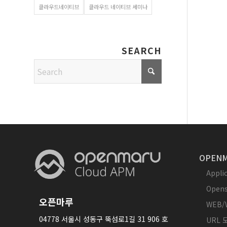
클라우드네이티브
클라우드 네이티브 세미나
SEARCH
OPENM
Appl
Opens
오픈마루
WEB/
04778 서울시 성동구 뚝섬로1길 31 906 호
URL