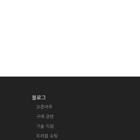
블로그
오픈마루
구매 관련
기술 지원
트러블 슈팅