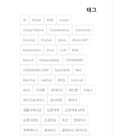
태그
AI
AIOps
APM
cloud
Cloud Native
CloudNative
Container
DevOps
Docker
jboss
JBoss EAP
Kubernetes
linux
LLM
MSA
Native
Observability
OPENMARU
OPENMARU APM
OpenShift
RAG
Red Hat
redhat
RHEL
tomcat
WAS
가상화
네이티브
레드햇
리눅스
마이크로서비스
모니터링
세미나
애플리케이션
오픈마루
오픈마루 APM
오픈시프트
인공지능
주간
컨테이너
쿠버네티스
클라우드
클라우드 네이티브