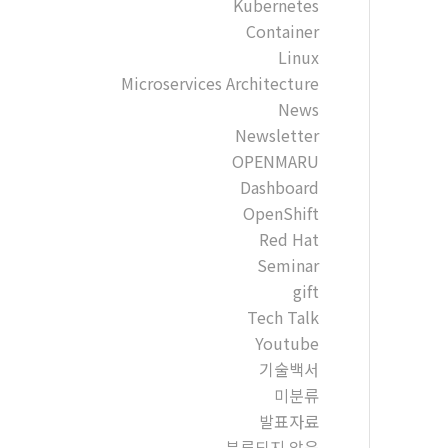
Kubernetes
Container
Linux
Microservices Architecture
News
Newsletter
OPENMARU
Dashboard
OpenShift
Red Hat
Seminar
gift
Tech Talk
Youtube
기술백서
미분류
발표자료
분류되지 않음