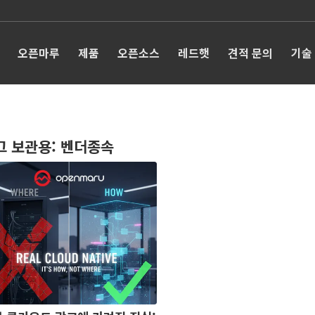
오픈마루
제품
오픈소스
레드햇
견적 문의
기술
그 보관용:
벤더종속