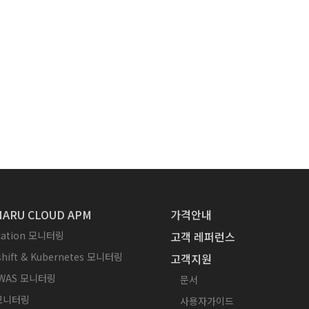
ARU CLOUD APM
가격안내
ication 모니터링
고객 레퍼런스
hift & Kubernetes 모니터링
고객지원
WAS 모니터링
문서
 모니터링
사용자가이드