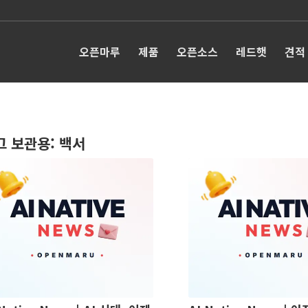
오픈마루
제품
오픈소스
레드햇
견적
그 보관용:
백서