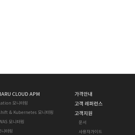
ARU CLOUD APM
가격안내
ication 모니터링
고객 레퍼런스
hift & Kubernetes 모니터링
고객지원
WAS 모니터링
문서
 모니터링
사용자가이드