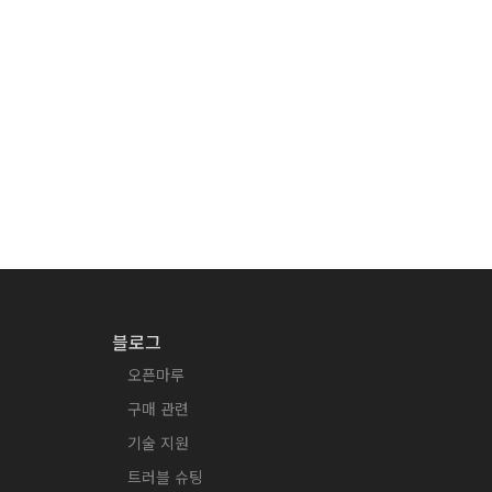
블로그
오픈마루
구매 관련
기술 지원
트러블 슈팅