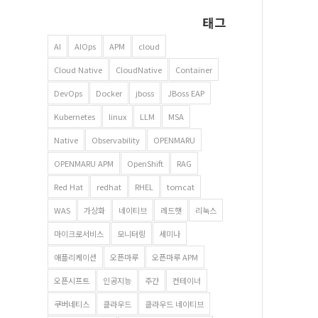
태그
AI
AIOps
APM
cloud
Cloud Native
CloudNative
Container
DevOps
Docker
jboss
JBoss EAP
Kubernetes
linux
LLM
MSA
Native
Observability
OPENMARU
OPENMARU APM
OpenShift
RAG
Red Hat
redhat
RHEL
tomcat
WAS
가상화
네이티브
레드햇
리눅스
마이크로서비스
모니터링
세미나
애플리케이션
오픈마루
오픈마루 APM
오픈시프트
인공지능
주간
컨테이너
쿠버네티스
클라우드
클라우드 네이티브