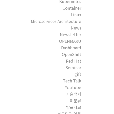
Kubernetes
Container
Linux
Microservices Architecture
News
Newsletter
OPENMARU
Dashboard
OpenShift
Red Hat
Seminar
gift
Tech Talk
Youtube
기술백서
미분류
발표자료
분류되지 않음