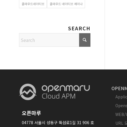
클라우드네이티브
클라우드 네이티브 세미나
SEARCH
OPENM
Appl
Opens
오픈마루
WEB/
04778 서울시 성동구 뚝섬로1길 31 906 호
URL