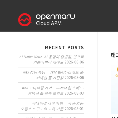
RECENT POSTS
태
AI Native News | AI 운영의 출발점, 인프라
2026-08-06
기본기부터 제대로
WAS 성능 튜닝 — JVM 힙·GC·스레드 풀·
2026-08-06
커넥션 풀 기준값
WAS 모니터링 가이드 — JVM 힙·스레드·
2026-08-03
커넥션 풀 관측 포인트
국내 WAS 시장 지형 — 국산·외산·
2026-08-01
오픈소스 구도와 교체 기준