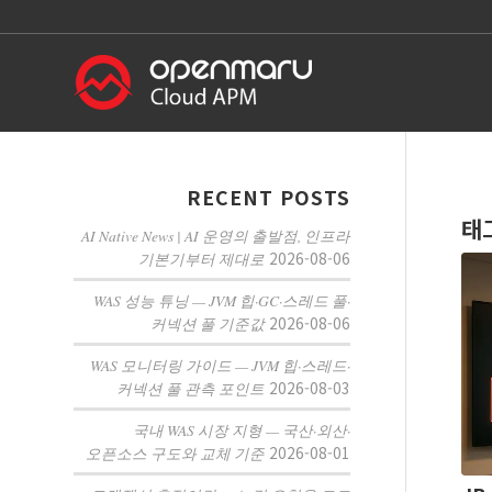
RECENT POSTS
태
AI Native News | AI 운영의 출발점, 인프라
2026-08-06
기본기부터 제대로
WAS 성능 튜닝 — JVM 힙·GC·스레드 풀·
2026-08-06
커넥션 풀 기준값
WAS 모니터링 가이드 — JVM 힙·스레드·
2026-08-03
커넥션 풀 관측 포인트
국내 WAS 시장 지형 — 국산·외산·
2026-08-01
오픈소스 구도와 교체 기준