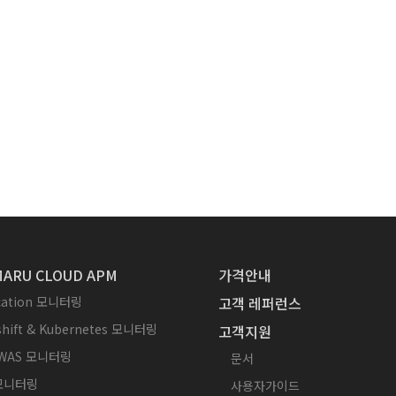
ARU CLOUD APM
가격안내
ication 모니터링
고객 레퍼런스
hift & Kubernetes 모니터링
고객지원
WAS 모니터링
문서
 모니터링
사용자가이드