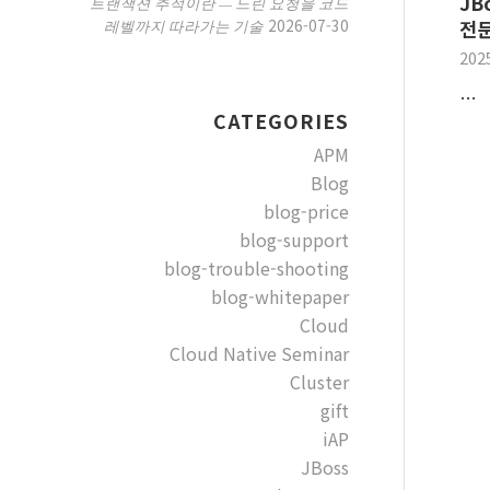
JB
트랜잭션 추적이란 — 느린 요청을 코드
2026-07-30
레벨까지 따라가는 기술
전문
202
…
CATEGORIES
APM
Blog
blog-price
blog-support
blog-trouble-shooting
blog-whitepaper
Cloud
Cloud Native Seminar
Cluster
gift
iAP
JBoss