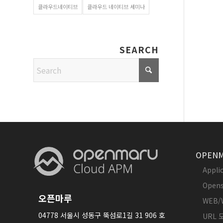
클라우드네이티브
클라우드 네이티브 세미나
SEARCH
OPENM
Appl
Opens
오픈마루
WEB/
04778 서울시 성동구 뚝섬로1길 31 906 호
URL