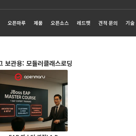
오픈마루
제품
오픈소스
레드햇
견적 문의
기술
그 보관용:
모듈러클래스로딩