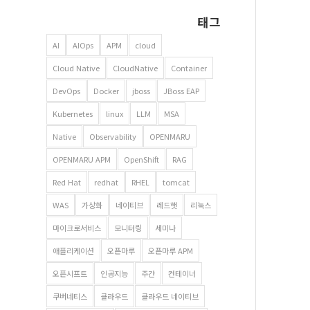
태그
AI
AIOps
APM
cloud
Cloud Native
CloudNative
Container
DevOps
Docker
jboss
JBoss EAP
Kubernetes
linux
LLM
MSA
Native
Observability
OPENMARU
OPENMARU APM
OpenShift
RAG
Red Hat
redhat
RHEL
tomcat
WAS
가상화
네이티브
레드햇
리눅스
마이크로서비스
모니터링
세미나
애플리케이션
오픈마루
오픈마루 APM
오픈시프트
인공지능
주간
컨테이너
쿠버네티스
클라우드
클라우드 네이티브