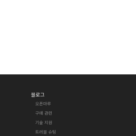
블로그
오픈마루
구매 관련
기술 지원
트러블 슈팅