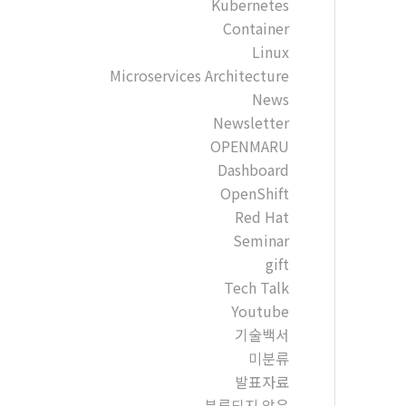
Kubernetes
Container
Linux
Microservices Architecture
News
Newsletter
OPENMARU
Dashboard
OpenShift
Red Hat
Seminar
gift
Tech Talk
Youtube
기술백서
미분류
발표자료
분류되지 않음