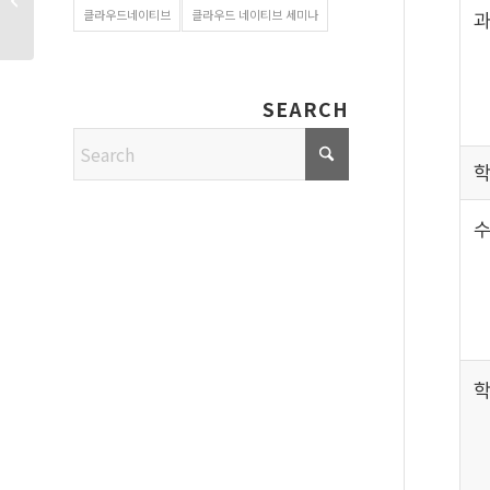
클라우드네이티브
클라우드 네이티브 세미나
과
모놀리식 구조의...
SEARCH
학
수
학