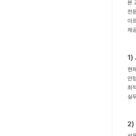
본 
전문
이르
제공
1
현재
안정
최적
실무
2
상용