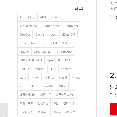
서비
태그
서비
AI
AIOps
APM
cloud
Cloud Native
CloudNative
Container
DevOps
Docker
jboss
JBoss EAP
Kubernetes
linux
LLM
MSA
Native
Observability
OPENMARU
OPENMARU APM
OpenShift
RAG
Red Hat
redhat
RHEL
tomcat
2
WAS
가상화
네이티브
레드햇
리눅스
마이크로서비스
모니터링
세미나
본 
과정
애플리케이션
오픈마루
오픈마루 APM
오픈시프트
인공지능
주간
컨테이너
모든 계란을 한 바구니에?
쿠버네티스
클라우드
클라우드 네이티브
데이터센터 재난과