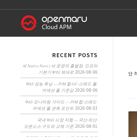
RECENT POSTS
AI Native News | AI 운영의 출발점, 인프라
2026-08-06
기본기부터 제대로
단 
WAS 성능 튜닝 — JVM 힙·GC·스레드 풀·
2026-08-06
커넥션 풀 기준값
WAS 모니터링 가이드 — JVM 힙·스레드·
2026-08-03
커넥션 풀 관측 포인트
국내 WAS 시장 지형 — 국산·외산·
2026-08-01
오픈소스 구도와 교체 기준