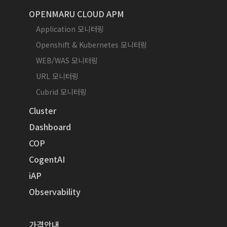
OPENMARU CLOUD APM
Application 모니터링
Openshift & Kubernetes 모니터링
WEB/WAS 모니터링
URL 모니터링
Cubrid 모니터링
Cluster
Dashboard
COP
CogentAI
iAP
Observability
가격안내