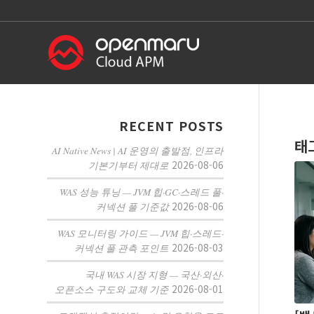
RECENT POSTS
태
AI Native News | AI 운영의 출발점, 인프라
2026-08-06
기본기부터 제대로
WAS 성능 튜닝 — JVM 힙·GC·스레드 풀·
2026-08-06
커넥션 풀 기준값
WAS 모니터링 가이드 — JVM 힙·스레드·
2026-08-03
커넥션 풀 관측 포인트
국내 WAS 시장 지형 — 국산·외산·
2026-08-01
오픈소스 구도와 교체 기준