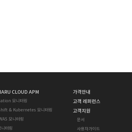
ARU CLOUD APM
가격안내
ication 모니터링
고객 레퍼런스
hift & Kubernetes 모니터링
고객지원
WAS 모니터링
문서
 모니터링
사용자가이드