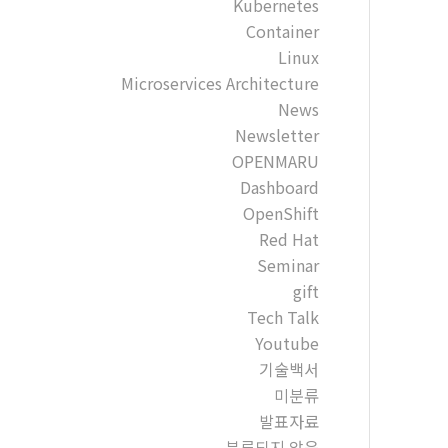
Kubernetes
Container
Linux
Microservices Architecture
News
Newsletter
OPENMARU
Dashboard
OpenShift
Red Hat
Seminar
gift
Tech Talk
Youtube
기술백서
미분류
발표자료
분류되지 않음