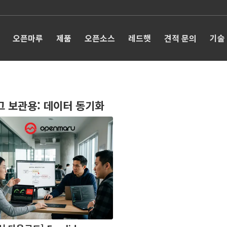
오픈마루
제품
오픈소스
레드햇
견적 문의
기술
그 보관용:
데이터 동기화