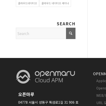
클라우드네이티브
클라우드 네이티브 세미나
SEARCH
OPENM
Appl
Opens
오픈마루
WEB/
04778 서울시 성동구 뚝섬로1길 31 906 호
URL