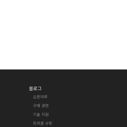
블로그
오픈마루
구매 관련
기술 지원
트러블 슈팅