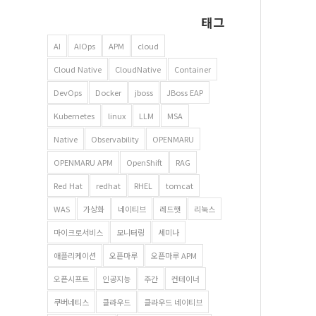
태그
AI
AIOps
APM
cloud
Cloud Native
CloudNative
Container
DevOps
Docker
jboss
JBoss EAP
Kubernetes
linux
LLM
MSA
Native
Observability
OPENMARU
OPENMARU APM
OpenShift
RAG
Red Hat
redhat
RHEL
tomcat
WAS
가상화
네이티브
레드햇
리눅스
마이크로서비스
모니터링
세미나
애플리케이션
오픈마루
오픈마루 APM
오픈시프트
인공지능
주간
컨테이너
쿠버네티스
클라우드
클라우드 네이티브