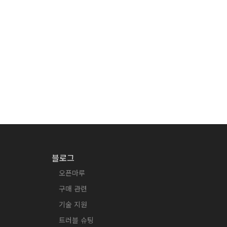
블로그
오픈마루
구매 관련
기술 지원
트러블 슈팅