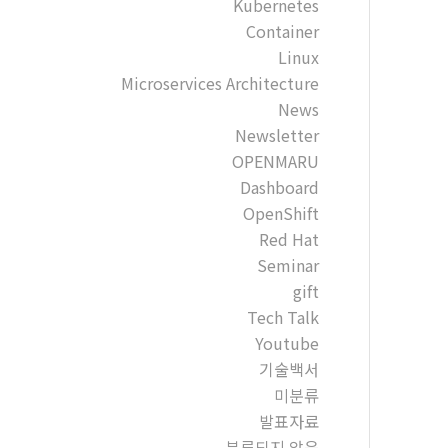
Kubernetes
Container
Linux
Microservices Architecture
News
Newsletter
OPENMARU
Dashboard
OpenShift
Red Hat
Seminar
gift
Tech Talk
Youtube
기술백서
미분류
발표자료
분류되지 않음