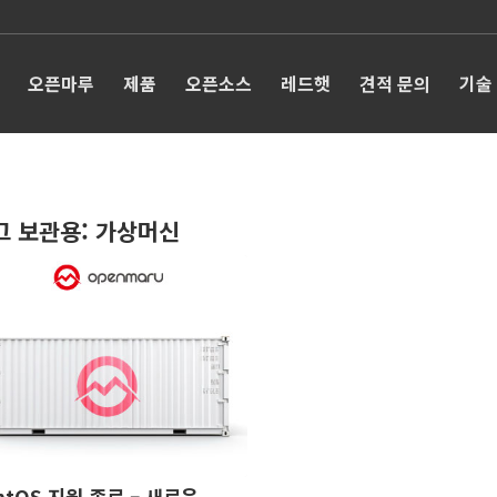
오픈마루
제품
오픈소스
레드햇
견적 문의
기술
그 보관용:
가상머신
ntOS 지원 종료 – 새로운