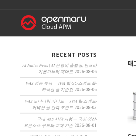
RECENT POSTS
태
AI Native News | AI 운영의 출발점, 인프라
2026-08-06
기본기부터 제대로
WAS 성능 튜닝 — JVM 힙·GC·스레드 풀·
2026-08-06
커넥션 풀 기준값
WAS 모니터링 가이드 — JVM 힙·스레드·
2026-08-03
커넥션 풀 관측 포인트
국내 WAS 시장 지형 — 국산·외산·
2026-08-01
오픈소스 구도와 교체 기준
Ce