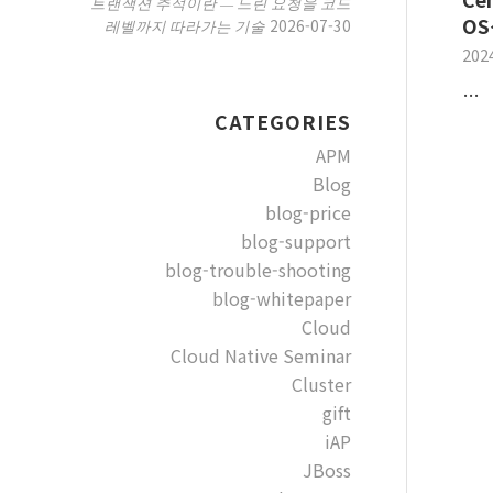
트랜잭션 추적이란 — 느린 요청을 코드
OS
2026-07-30
레벨까지 따라가는 기술
202
…
CATEGORIES
APM
Blog
blog-price
blog-support
blog-trouble-shooting
blog-whitepaper
Cloud
Cloud Native Seminar
Cluster
gift
iAP
JBoss