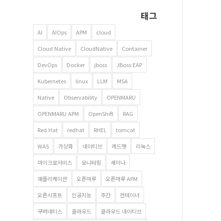
태그
AI
AIOps
APM
cloud
Cloud Native
CloudNative
Container
DevOps
Docker
jboss
JBoss EAP
Kubernetes
linux
LLM
MSA
Native
Observability
OPENMARU
OPENMARU APM
OpenShift
RAG
Red Hat
redhat
RHEL
tomcat
WAS
가상화
네이티브
레드햇
리눅스
마이크로서비스
모니터링
세미나
애플리케이션
오픈마루
오픈마루 APM
오픈시프트
인공지능
주간
컨테이너
쿠버네티스
클라우드
클라우드 네이티브