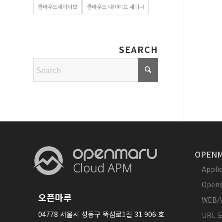
클라우드네이티브
클라우드 네이티브 세미나
SEARCH
OPENM
Appl
Opens
오픈마루
WEB/
04778 서울시 성동구 뚝섬로1길 31 906 호
URL