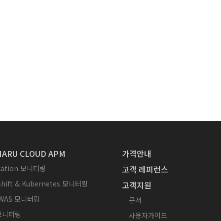
ARU CLOUD APM
가격안내
ication 모니터링
고객 레퍼런스
hift & Kubernetes 모니터링
고객지원
WAS 모니터링
문서
 모니터링
사용자가이드