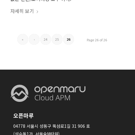
자세히 보기
«
‹
24
25
26
Page 26 of 26
오픈마루
04778 서울시 성동구 뚝섬로1길 31 906 호
(성수동1가, 서울숲M타워)