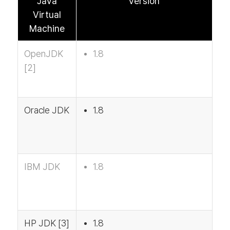
Java
Version
Virtual
Machine
OpenJDK
1.8
[2]
Oracle JDK
1.8
IBM JDK
1.8
HP JDK [3]
1.8