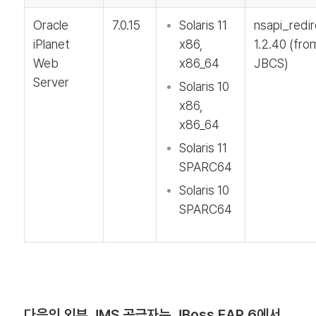
Oracle
7.0.15
Solaris 11
nsapi_redir
iPlanet
x86,
1.2.40 (fro
Web
x86_64
JBCS)
Server
Solaris 10
x86,
x86_64
Solaris 11
SPARC64
Solaris 10
SPARC64
다음의 외부 JMS 공급자는 JBoss EAP 6에서