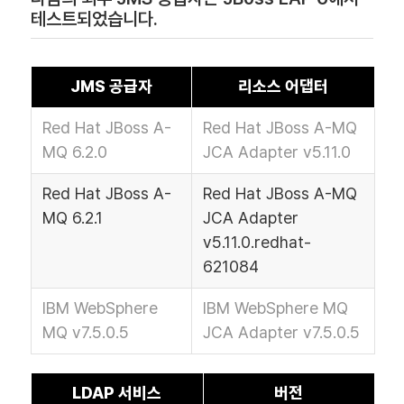
테스트되었습니다.
JMS 공급자
리소스 어댑터
Red Hat JBoss A-
Red Hat JBoss A-MQ
MQ 6.2.0
JCA Adapter v5.11.0
Red Hat JBoss A-
Red Hat JBoss A-MQ
MQ 6.2.1
JCA Adapter
v5.11.0.redhat-
621084
IBM WebSphere
IBM WebSphere MQ
MQ v7.5.0.5
JCA Adapter v7.5.0.5
LDAP 서비스
버전