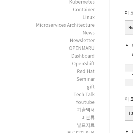
Kubernetes
Container
이 
Linux
Microservices Architecture
H
News
Newsletter
OPENMARU
Dashboard
OpenShift
Red Hat
Seminar
gift
Tech Talk
이 
Youtube
기술백서
[
미분류
발표자료
분류되지 않음