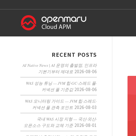
RECENT POSTS
AI Native News | AI 운영의 출발점, 인프라
2026-08-06
기본기부터 제대로
WAS 성능 튜닝 — JVM 힙·GC·스레드 풀·
2026-08-06
커넥션 풀 기준값
WAS 모니터링 가이드 — JVM 힙·스레드·
2026-08-03
커넥션 풀 관측 포인트
국내 WAS 시장 지형 — 국산·외산·
2026-08-01
오픈소스 구도와 교체 기준