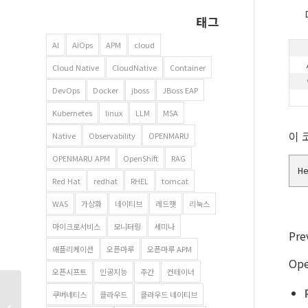
태그
AI
AIOps
APM
cloud
Cloud Native
CloudNative
Container
DevOps
Docker
jboss
JBoss EAP
Kubernetes
linux
LLM
MSA
이 
Native
Observability
OPENMARU
OPENMARU APM
OpenShift
RAG
H
Red Hat
redhat
RHEL
tomcat
WAS
가상화
네이티브
레드햇
리눅스
마이크로서비스
모니터링
세미나
Pr
애플리케이션
오픈마루
오픈마루 APM
Op
오픈시프트
인공지능
주간
컨테이너
경기 수원 공공기관을
쿠버네티스
클라우드
클라우드 네이티브
위한 찾아가는 클라우드