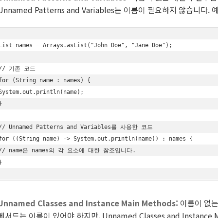
Unnamed Patterns and Variables는 이름이 필요하지 않습니
List
 names = Arrays.asList(
"John Doe"
, 
"Jane Doe"
);
// 기존 코드
for (String name : names) {
System.out.println(name);
}
// Unnamed Patterns and Variables를 사용한 코드
for ((String name) -> System.out.println(name)) : names {
// name은 names의 각 요소에 대한 참조입니다.
}
Unnamed Classes and Instance Main Methods:
이름이 없는
메서드는 이름이 있어야 하지만, Unnamed Classes and Instanc