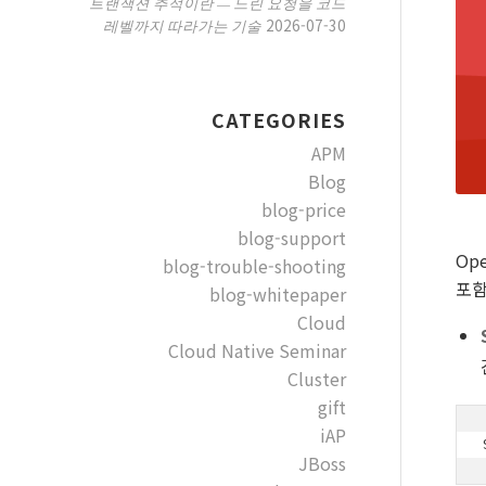
트랜잭션 추적이란 — 느린 요청을 코드
2026-07-30
레벨까지 따라가는 기술
CATEGORIES
APM
Blog
blog-price
blog-support
Op
blog-trouble-shooting
포함
blog-whitepaper
Cloud
Cloud Native Seminar
Cluster
gift
iAP
JBoss