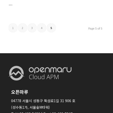
…
1
2
3
4
5
Page 5 of 5
오픈마루
04778 서울시 성동구 뚝섬로1길 31 906 호
(성수동1가, 서울숲M타워)