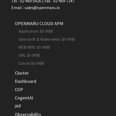
Tel : 02-469-5426 | Fax : 02-469-7247
Email : sales@openmaru.io
OPENMARU CLOUD APM
Application 모니터링
Openshift & Kubernetes 모니터링
WEB/WAS 모니터링
URL 모니터링
Cubrid 모니터링
Cluster
Dashboard
COP
CogentAI
iAP
Observability