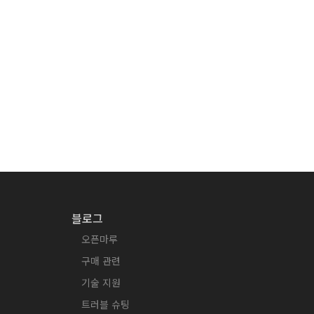
블로그
오픈마루
구매 관련
기술 지원
트러블 슈팅