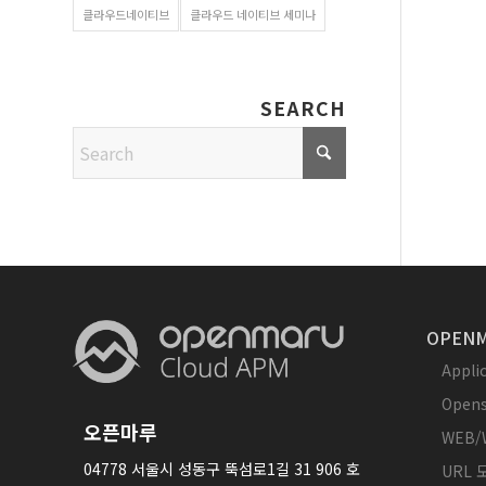
클라우드네이티브
클라우드 네이티브 세미나
SEARCH
OPENM
Appl
Opens
오픈마루
WEB/
04778 서울시 성동구 뚝섬로1길 31 906 호
URL