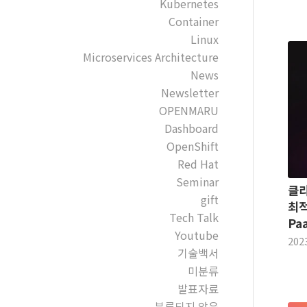
Kubernetes
Container
Linux
Microservices Architecture
News
Newsletter
OPENMARU
Dashboard
OpenShift
Red Hat
Seminar
클
gift
최적
Tech Talk
Pa
Youtube
202
기술백서
미분류
발표자료
분류되지 않음