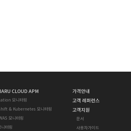
ARU CLOUD APM
가격안내
ication 모니터링
고객 레퍼런스
hift & Kubernetes 모니터링
고객지원
WAS 모니터링
문서
 모니터링
사용자가이드