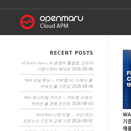
RECENT POSTS
AI Native News | AI 운영의 출발점, 인프라
2026-08-06
기본기부터 제대로
WAS 성능 튜닝 — JVM 힙·GC·스레드 풀·
2026-08-06
커넥션 풀 기준값
WAS 모니터링 가이드 — JVM 힙·스레드·
2026-08-03
커넥션 풀 관측 포인트
WA
국내 WAS 시장 지형 — 국산·외산·
2026-08-01
기준
오픈소스 구도와 교체 기준
제품