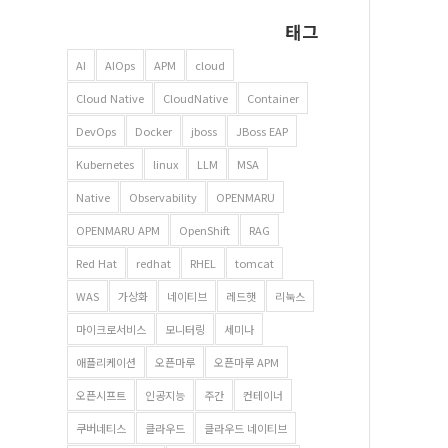
태그
AI
AIOps
APM
cloud
Cloud Native
CloudNative
Container
DevOps
Docker
jboss
JBoss EAP
Kubernetes
linux
LLM
MSA
Native
Observability
OPENMARU
OPENMARU APM
OpenShift
RAG
Red Hat
redhat
RHEL
tomcat
WAS
가상화
네이티브
레드햇
리눅스
마이크로서비스
모니터링
세미나
애플리케이션
오픈마루
오픈마루 APM
오픈시프트
인공지능
주간
컨테이너
쿠버네티스
클라우드
클라우드 네이티브