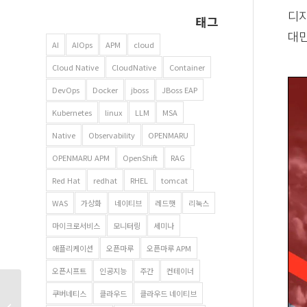
디지
태그
대민
AI
AIOps
APM
cloud
Cloud Native
CloudNative
Container
DevOps
Docker
jboss
JBoss EAP
Kubernetes
linux
LLM
MSA
Native
Observability
OPENMARU
OPENMARU APM
OpenShift
RAG
Red Hat
redhat
RHEL
tomcat
WAS
가상화
네이티브
레드햇
리눅스
마이크로서비스
모니터링
세미나
애플리케이션
오픈마루
오픈마루 APM
오픈시프트
인공지능
주간
컨테이너
온나라 시스템 담당
쿠버네티스
클라우드
클라우드 네이티브
주무관을 위한