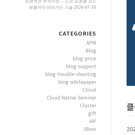
트랜잭션 추적이란 — 느린 요청을 코드
2026-07-30
레벨까지 따라가는 기술
CATEGORIES
APM
Blog
blog-price
blog-support
blog-trouble-shooting
blog-whitepaper
Cloud
Cloud Native Seminar
Cluster
클
gift
iAP
JBoss
20