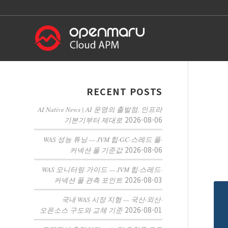
RECENT POSTS
AI Native News | AI 운영의 출발점, 인프라
2026-08-06
기본기부터 제대로
WAS 성능 튜닝 — JVM 힙·GC·스레드 풀·
2026-08-06
커넥션 풀 기준값
WAS 모니터링 가이드 — JVM 힙·스레드·
2026-08-03
커넥션 풀 관측 포인트
국내 WAS 시장 지형 — 국산·외산·
2026-08-01
오픈소스 구도와 교체 기준