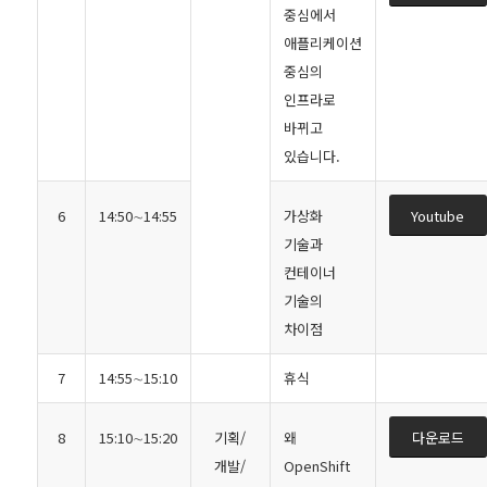
중심에서
애플리케이션
중심의
인프라로
바뀌고
있습니다.
6
14:50∼14:55
가상화
Youtube
기술과
컨테이너
기술의
차이점
7
14:55∼15:10
휴식
8
15:10∼15:20
기획/
왜
다운로드
개발/
OpenShift