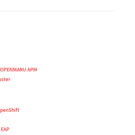
OPENMARU APM
ster
penShift
 EAP