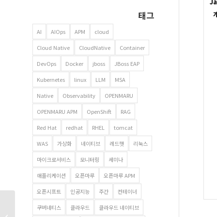
Ja
태그
AI
AIOps
APM
cloud
Cloud Native
CloudNative
Container
DevOps
Docker
jboss
JBoss EAP
Kubernetes
linux
LLM
MSA
Native
Observability
OPENMARU
OPENMARU APM
OpenShift
RAG
Red Hat
redhat
RHEL
tomcat
WAS
가상화
네이티브
레드햇
리눅스
마이크로서비스
모니터링
세미나
애플리케이션
오픈마루
오픈마루 APM
오픈시프트
인공지능
주간
컨테이너
개발자 채용 – 프론트엔
쿠버네티스
클라우드
클라우드 네이티브
개발자 ( Javascript ) –