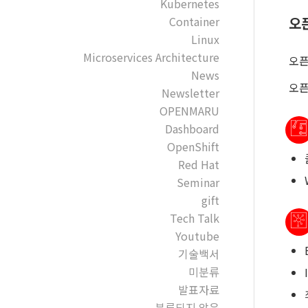
Kubernetes
오
Container
Linux
Microservices Architecture
오픈
News
오픈
Newsletter
OPENMARU
Dashboard
OpenShift
Red Hat
Seminar
gift
Tech Talk
Youtube
기술백서
미분류
발표자료
분류되지 않음