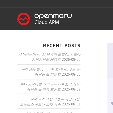
RECENT POSTS
AI Native News | AI 운영의 출발점, 인프라
2026-08-06
기본기부터 제대로
WAS 성능 튜닝 — JVM 힙·GC·스레드 풀·
2026-08-06
커넥션 풀 기준값
WAS 모니터링 가이드 — JVM 힙·스레드·
2026-08-03
커넥션 풀 관측 포인트
국내 WAS 시장 지형 — 국산·외산·
2026-08-01
오픈소스 구도와 교체 기준