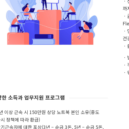
ㆍ
까
ㆍ
Fl
ㆍ
건
ㆍ
ㆍ
ㆍ
ㆍ
양한 소득과 업무지원 프로그램
년 이상 근속 시 150만원 상당 노트북 본인 소유(중도
시 정책에 따라 환급)
기근속자에 대한 포상(3년 – 순금 3돈, 5년 – 순금 5돈,