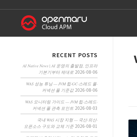
RECENT POSTS
AI Native News | AI 운영의 출발점, 인프라
2026-08-06
기본기부터 제대로
WAS 성능 튜닝 — JVM 힙·GC·스레드 풀·
2026-08-06
커넥션 풀 기준값
WAS 모니터링 가이드 — JVM 힙·스레드·
2026-08-03
커넥션 풀 관측 포인트
국내 WAS 시장 지형 — 국산·외산·
2026-08-01
오픈소스 구도와 교체 기준