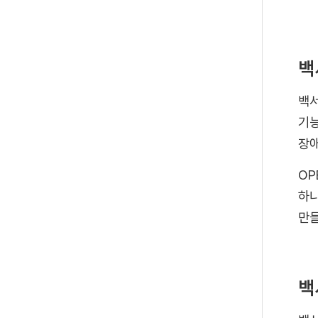
백
백서
기능
장애
OP
하나
만들
백