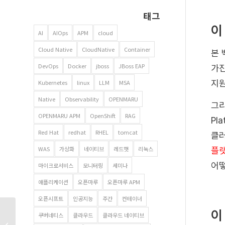
태그
이
AI
AIOps
APM
cloud
Cloud Native
CloudNative
Container
본 
DevOps
Docker
jboss
JBoss EAP
가진
지원
Kubernetes
linux
LLM
MSA
Native
Observability
OPENMARU
그리
OPENMARU APM
OpenShift
RAG
Pla
Red Hat
redhat
RHEL
tomcat
클러
WAS
가상화
네이티브
레드햇
리눅스
플랫
어떻
마이크로서비스
모니터링
세미나
애플리케이션
오픈마루
오픈마루 APM
오픈시프트
인공지능
주간
컨테이너
이
Spring Boot 컨테이너
쿠버네티스
클라우드
클라우드 네이티브
애플리케이션을 APM으로