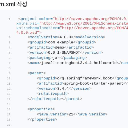
m.xml 작성
<
project
xmlns
=
"http://maven.apache.org/POM/4.0.
xmlns:xsi
=
"http://www.w3.org/2001/XMLSchema-inst
xsi:schemalocation
=
"http://maven.apache.org/POM/
4.0.0.xsd"
>
<
modelversion
>
4.0.0
</
modelversion
>
<
groupid
>
com.example
</
groupid
>
<
artifactid
>
demo
</
artifactid
>
<
version
>
0.0.1-SNAPSHOT
</
version
>
<
packaging
>
jar
</
packaging
>
<
name
>
java21-springboot3.4.4-helloworld
</
nam
<
parent
>
<
groupid
>
org.springframework.boot
</
group
<
artifactid
>
spring-boot-starter-parent
</
<
version
>
3.4.4
</
version
>
<
relativepath
>
</
relativepath
>
</
parent
>
<
properties
>
<
java.version
>
21
</
java.version
>
</
properties
>