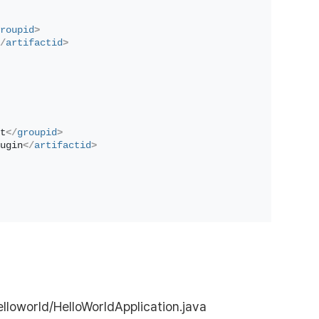
roupid
>
/
artifactid
>
t
</
groupid
>
ugin
</
artifactid
>
lloworld/HelloWorldApplication.java