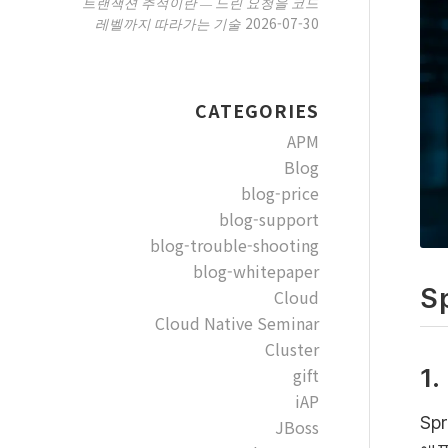
트랜잭션 추적이란 — 느린 요청을 코드
2026-07-30
레벨까지 따라가는 기술
CATEGORIES
APM
Blog
blog-price
blog-support
blog-trouble-shooting
blog-whitepaper
S
Cloud
Cloud Native Seminar
Cluster
1
gift
iAP
Sp
JBoss