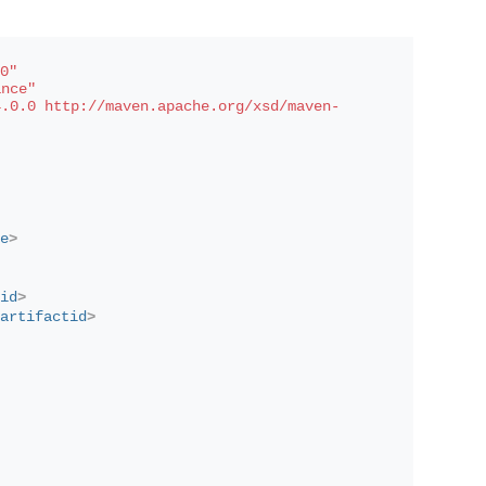
0"
ance"
4.0.0 http://maven.apache.org/xsd/maven-
e
>
id
>
artifactid
>