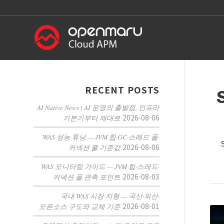
RECENT POSTS
AI Native News | AI 운영의 출발점, 인프라
2026-08-06
기본기부터 제대로
WAS 성능 튜닝 — JVM 힙·GC·스레드 풀·
2026-08-06
커넥션 풀 기준값
WAS 모니터링 가이드 — JVM 힙·스레드·
2026-08-03
커넥션 풀 관측 포인트
국내 WAS 시장 지형 — 국산·외산·
2026-08-01
오픈소스 구도와 교체 기준