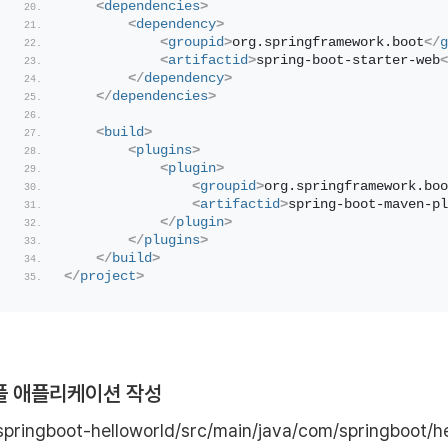
<
dependencies
>
<
dependency
>
<
groupid
>
org.springframework.boot
</
g
<
artifactid
>
spring-boot-starter-web
<
</
dependency
>
</
dependencies
>
<
build
>
<
plugins
>
<
plugin
>
<
groupid
>
org.springframework.boo
<
artifactid
>
spring-boot-maven-pl
</
plugin
>
</
plugins
>
</
build
>
</
project
>
플 애플리케이션 작성
springboot-helloworld/src/main/java/com/springboot/he