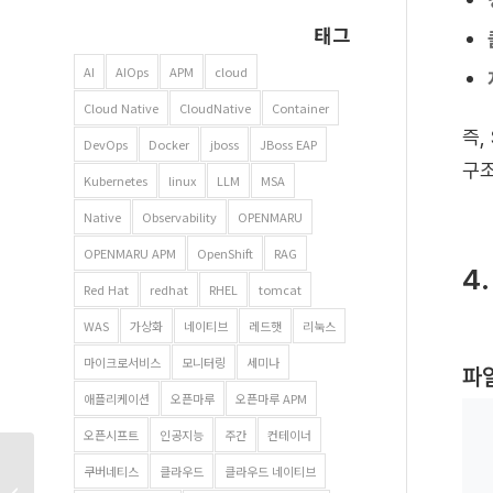
태그
AI
AIOps
APM
cloud
Cloud Native
CloudNative
Container
즉,
DevOps
Docker
jboss
JBoss EAP
구조
Kubernetes
linux
LLM
MSA
Native
Observability
OPENMARU
OPENMARU APM
OpenShift
RAG
4
Red Hat
redhat
RHEL
tomcat
WAS
가상화
네이티브
레드햇
리눅스
마이크로서비스
모니터링
세미나
파
애플리케이션
오픈마루
오픈마루 APM
오픈시프트
인공지능
주간
컨테이너
공공기관의 성공적인
쿠버네티스
클라우드
클라우드 네이티브
클라우드 네이티브 전환