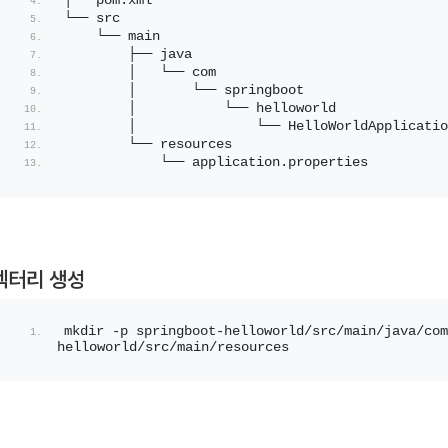
├── pom.xml
└── src
    └── main
        ├── java
        │   └── com
        │       └── springboot
        │           └── helloworld
        │               └── HelloWorldApplicatio
        └── resources
            └── application.properties
렉터리 생성
mkdir -p springboot-helloworld/src/main/java/com
helloworld/src/main/resources