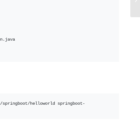
n.java
/springboot/helloworld springboot-