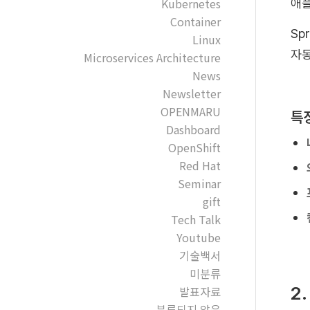
Kubernetes
애플
Container
Sp
Linux
자동
Microservices Architecture
News
Newsletter
OPENMARU
특
Dashboard
OpenShift
Red Hat
Seminar
gift
Tech Talk
Youtube
기술백서
미분류
2
발표자료
분류되지 않음