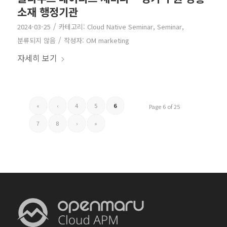
소재 행정기관
/
2024-03-25
카테고리:
Cloud Native Seminar
,
Seminar
,
/
분류되지 않음
작성자:
OM marketing
자세히 보기
«
‹
4
5
6
Page 6 of 25
7
8
›
»