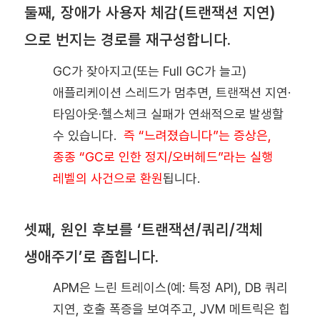
둘째, 장애가 사용자 체감(트랜잭션 지연)
으로 번지는 경로를 재구성합니다.
GC가 잦아지고(또는 Full GC가 늘고)
애플리케이션 스레드가 멈추면, 트랜잭션 지연·
타임아웃·헬스체크 실패가 연쇄적으로 발생할
수 있습니다.
즉 “느려졌습니다”는 증상은,
종종 “GC로 인한 정지/오버헤드”라는 실행
레벨의 사건으로 환원
됩니다.
셋째, 원인 후보를 ‘트랜잭션/쿼리/객체
생애주기’로 좁힙니다.
APM은 느린 트레이스(예: 특정 API), DB 쿼리
지연, 호출 폭증을 보여주고, JVM 메트릭은 힙