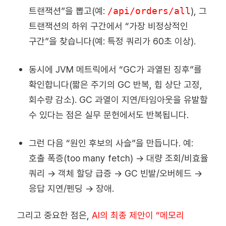
트랜잭션”을 뽑고(예:
/api/orders/all
), 그
트랜잭션의 하위 구간에서 “가장 비정상적인
구간”을 찾습니다(예: 특정 쿼리가 60초 이상).
동시에 JVM 메트릭에서 “GC가 과열된 징후”를
확인합니다(짧은 주기의 GC 반복, 힙 상단 고정,
회수량 감소). GC 과열이 지연/타임아웃을 유발할
수 있다는 점은 실무 문헌에서도 반복됩니다.
그런 다음 “원인 후보의 사슬”을 만듭니다. 예:
호출 폭증(too many fetch) → 대량 조회/비효율
쿼리 → 객체 할당 급증 → GC 빈발/오버헤드 →
응답 지연/펜딩 → 장애.
그리고 중요한 점은,
AI의 최종 제안이 “메모리