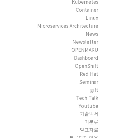
Kubernetes
Container
Linux
Microservices Architecture
News
Newsletter
OPENMARU
Dashboard
OpenShift
Red Hat
Seminar
gift
Tech Talk
Youtube
기술백서
미분류
발표자료
분류되지 않음