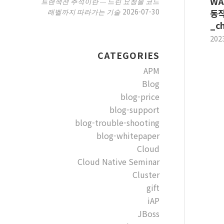
WA
트랜잭션 추적이란 — 느린 요청을 코드
2026-07-30
레벨까지 따라가는 기술
동작
_ch
202
CATEGORIES
APM
Blog
blog-price
blog-support
blog-trouble-shooting
blog-whitepaper
Cloud
Cloud Native Seminar
Cluster
gift
iAP
JBoss