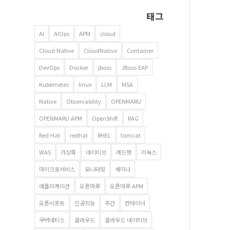
태그
AI
AIOps
APM
cloud
Cloud Native
CloudNative
Container
DevOps
Docker
jboss
JBoss EAP
Kubernetes
linux
LLM
MSA
Native
Observability
OPENMARU
OPENMARU APM
OpenShift
RAG
Red Hat
redhat
RHEL
tomcat
WAS
가상화
네이티브
레드햇
리눅스
마이크로서비스
모니터링
세미나
애플리케이션
오픈마루
오픈마루 APM
오픈시프트
인공지능
주간
컨테이너
쿠버네티스
클라우드
클라우드 네이티브