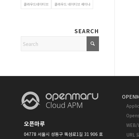
클라우드네이티브
클라우드 네이티브 세미나
SEARCH
OPENM
Appl
Opens
오픈마루
WEB/
04778 서울시 성동구 뚝섬로1길 31 906 호
URL