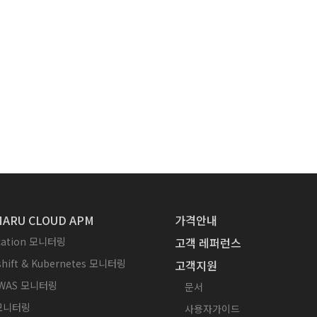
ARU CLOUD APM
가격안내
ication 모니터링
고객 레퍼런스
hift & Kubernetes 모니터링
고객지원
WAS 모니터링
문서
 모니터링
사용자가이드