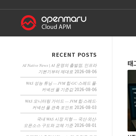
RECENT POSTS
태
AI Native News | AI 운영의 출발점, 인프라
2026-08-06
기본기부터 제대로
WAS 성능 튜닝 — JVM 힙·GC·스레드 풀·
2026-08-06
커넥션 풀 기준값
WAS 모니터링 가이드 — JVM 힙·스레드·
2026-08-03
커넥션 풀 관측 포인트
국내 WAS 시장 지형 — 국산·외산·
2026-08-01
오픈소스 구도와 교체 기준