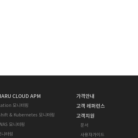
ARU CLOUD APM
가격안내
ication 모니터링
고객 레퍼런스
hift & Kubernetes 모니터링
고객지원
WAS 모니터링
문서
 모니터링
사용자가이드