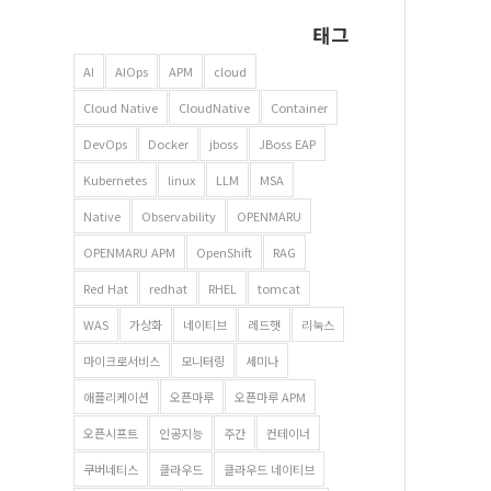
태그
AI
AIOps
APM
cloud
Cloud Native
CloudNative
Container
DevOps
Docker
jboss
JBoss EAP
Kubernetes
linux
LLM
MSA
Native
Observability
OPENMARU
OPENMARU APM
OpenShift
RAG
Red Hat
redhat
RHEL
tomcat
WAS
가상화
네이티브
레드햇
리눅스
마이크로서비스
모니터링
세미나
애플리케이션
오픈마루
오픈마루 APM
오픈시프트
인공지능
주간
컨테이너
쿠버네티스
클라우드
클라우드 네이티브