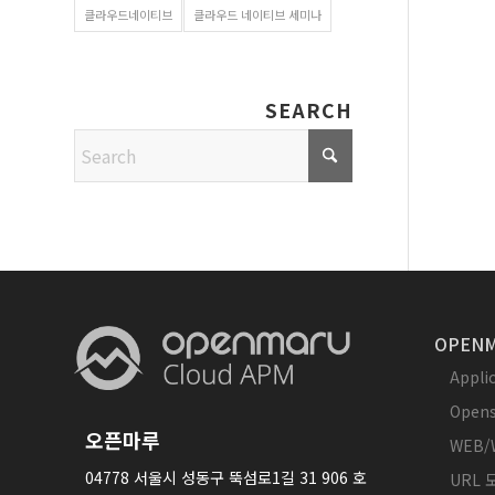
클라우드네이티브
클라우드 네이티브 세미나
SEARCH
OPENM
Appl
Opens
오픈마루
WEB/
04778 서울시 성동구 뚝섬로1길 31 906 호
URL