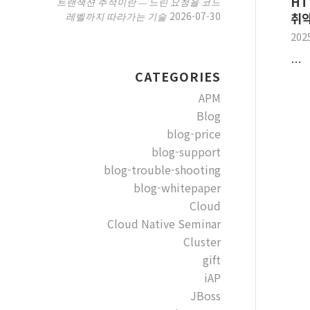
HT
트랜잭션 추적이란 — 느린 요청을 코드
2026-07-30
레벨까지 따라가는 기술
취약
202
…
CATEGORIES
APM
Blog
blog-price
blog-support
blog-trouble-shooting
blog-whitepaper
Cloud
Cloud Native Seminar
Cluster
gift
iAP
JBoss