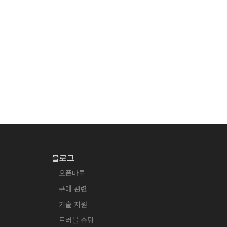
블로그
오픈마루
구매 관련
기술 지원
트러블 슈팅