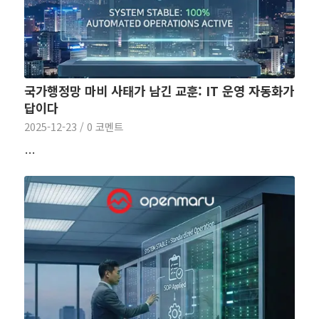
국가행정망 마비 사태가 남긴 교훈: IT 운영 자동화가
답이다
2025-12-23
/
0 코멘트
…