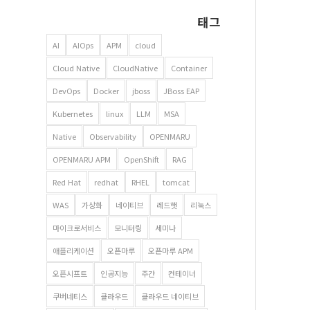
태그
AI
AIOps
APM
cloud
Cloud Native
CloudNative
Container
DevOps
Docker
jboss
JBoss EAP
Kubernetes
linux
LLM
MSA
Native
Observability
OPENMARU
OPENMARU APM
OpenShift
RAG
Red Hat
redhat
RHEL
tomcat
WAS
가상화
네이티브
레드햇
리눅스
마이크로서비스
모니터링
세미나
애플리케이션
오픈마루
오픈마루 APM
오픈시프트
인공지능
주간
컨테이너
쿠버네티스
클라우드
클라우드 네이티브