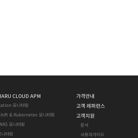
ARU CLOUD APM
가격안내
ication 모니터링
고객 레퍼런스
hift & Kubernetes 모니터링
고객지원
WAS 모니터링
문서
 모니터링
사용자가이드