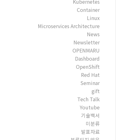
Kubernetes
Container
Linux
Microservices Architecture
News
Newsletter
OPENMARU
Dashboard
OpenShift
Red Hat
Seminar
gift
Tech Talk
Youtube
기술백서
미분류
발표자료
분류되지 않음