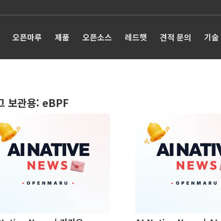
오픈마루
제품
오픈소스
레드햇
견적 문의
기술
그 보관용:
eBPF