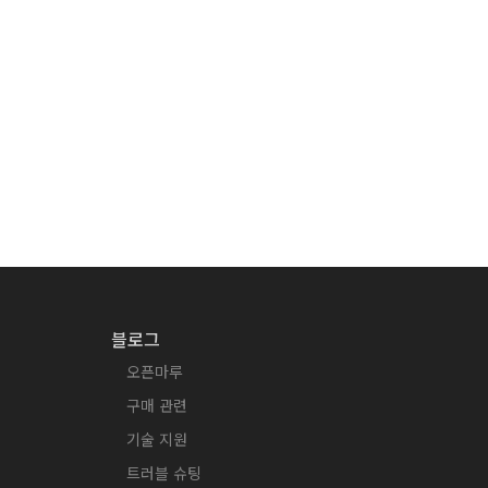
블로그
오픈마루
구매 관련
기술 지원
트러블 슈팅