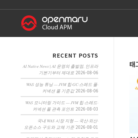
RECENT POSTS
태
AI Native News | AI 운영의 출발점, 인프라
2026-08-06
기본기부터 제대로
WAS 성능 튜닝 — JVM 힙·GC·스레드 풀·
2026-08-06
커넥션 풀 기준값
WAS 모니터링 가이드 — JVM 힙·스레드·
2026-08-03
커넥션 풀 관측 포인트
국내 WAS 시장 지형 — 국산·외산·
2026-08-01
오픈소스 구도와 교체 기준