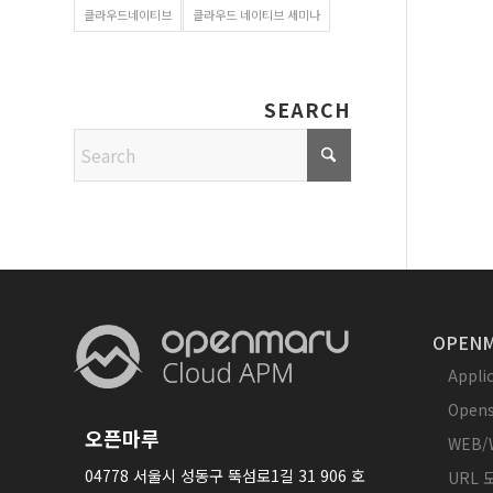
클라우드네이티브
클라우드 네이티브 세미나
SEARCH
OPENM
Appl
Opens
오픈마루
WEB/
04778 서울시 성동구 뚝섬로1길 31 906 호
URL