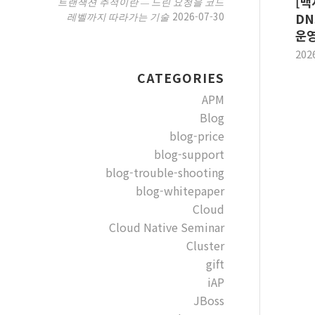
[백
트랜잭션 추적이란 — 느린 요청을 코드
2026-07-30
레벨까지 따라가는 기술
DN
운영
202
CATEGORIES
APM
Blog
blog-price
blog-support
blog-trouble-shooting
blog-whitepaper
Cloud
Cloud Native Seminar
Cluster
gift
iAP
JBoss