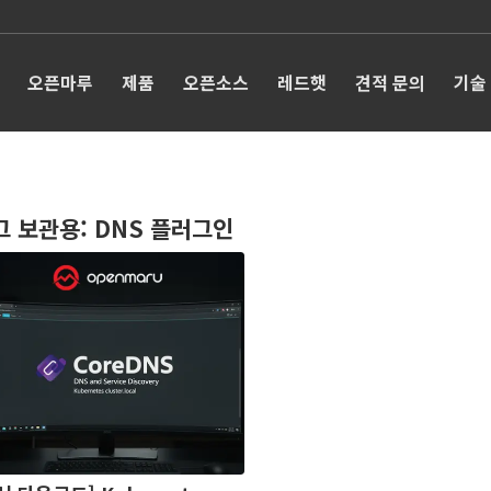
오픈마루
제품
오픈소스
레드햇
견적 문의
기술
그 보관용:
DNS 플러그인