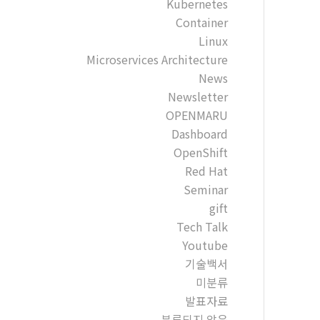
Kubernetes
Container
Linux
Microservices Architecture
News
Newsletter
OPENMARU
Dashboard
OpenShift
Red Hat
Seminar
gift
Tech Talk
Youtube
기술백서
미분류
발표자료
분류되지 않음