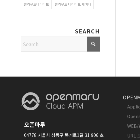
클라우드네이티브
클라우드 네이티브 세미나
SEARCH
OPENM
Appl
Opens
오픈마루
WEB/
04778 서울시 성동구 뚝섬로1길 31 906 호
URL