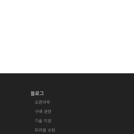
블로그
오픈마루
구매 관련
기술 지원
트러블 슈팅