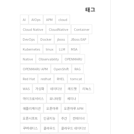
태그
AI
AIOps
APM
cloud
Cloud Native
CloudNative
Container
DevOps
Docker
jboss
JBoss EAP
Kubernetes
linux
LLM
MSA
Native
Observability
OPENMARU
OPENMARU APM
OpenShift
RAG
Red Hat
redhat
RHEL
tomcat
WAS
가상화
네이티브
레드햇
리눅스
마이크로서비스
모니터링
세미나
애플리케이션
오픈마루
오픈마루 APM
오픈시프트
인공지능
주간
컨테이너
쿠버네티스
클라우드
클라우드 네이티브