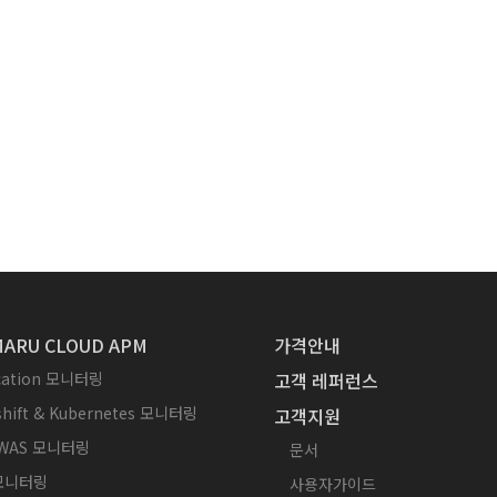
ARU CLOUD APM
가격안내
ication 모니터링
고객 레퍼런스
hift & Kubernetes 모니터링
고객지원
WAS 모니터링
문서
 모니터링
사용자가이드