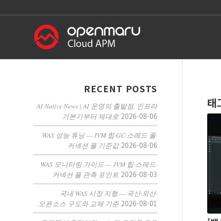
RECENT POSTS
태
AI Native News | AI 운영의 출발점, 인프라
2026-08-06
기본기부터 제대로
WAS 성능 튜닝 — JVM 힙·GC·스레드 풀·
2026-08-06
커넥션 풀 기준값
WAS 모니터링 가이드 — JVM 힙·스레드·
2026-08-03
커넥션 풀 관측 포인트
국내 WAS 시장 지형 — 국산·외산·
2026-08-01
오픈소스 구도와 교체 기준