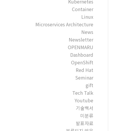
Kubernetes
Container
Linux
Microservices Architecture
News
Newsletter
OPENMARU
Dashboard
OpenShift
Red Hat
Seminar
gift
Tech Talk
Youtube
기술백서
미분류
발표자료
분류되지 않음