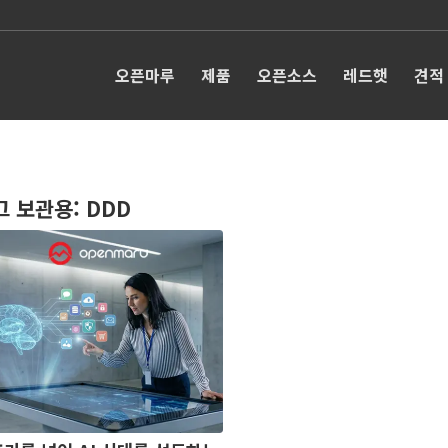
오픈마루
제품
오픈소스
레드햇
견적
그 보관용:
DDD