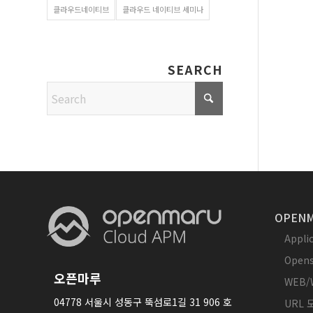
클라우드네이티브
클라우드 네이티브 세미나
SEARCH
OPENM
Appl
Opens
오픈마루
WEB/
04778 서울시 성동구 뚝섬로1길 31 906 호
URL