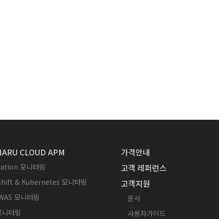
ARU CLOUD APM
가격안내
ication 모니터링
고객 레퍼런스
hift & Kubernetes 모니터링
고객지원
WAS 모니터링
문서
 모니터링
사용자가이드