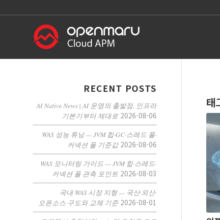
RECENT POSTS
태
AI Native News | AI 운영의 출발점, 인프라
2026-08-06
기본기부터 제대로
WAS 성능 튜닝 — JVM 힙·GC·스레드 풀·
2026-08-06
커넥션 풀 기준값
WAS 모니터링 가이드 — JVM 힙·스레드·
2026-08-03
커넥션 풀 관측 포인트
국내 WAS 시장 지형 — 국산·외산·
2026-08-01
오픈소스 구도와 교체 기준