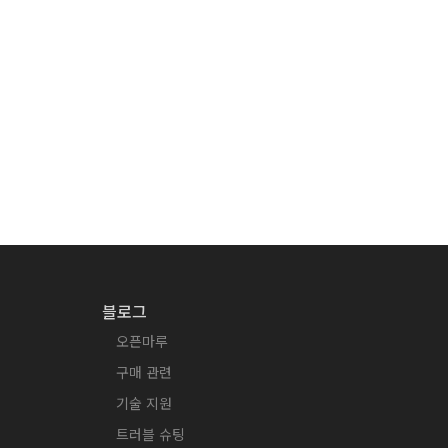
블로그
오픈마루
구매 관련
기술 지원
트러블 슈팅