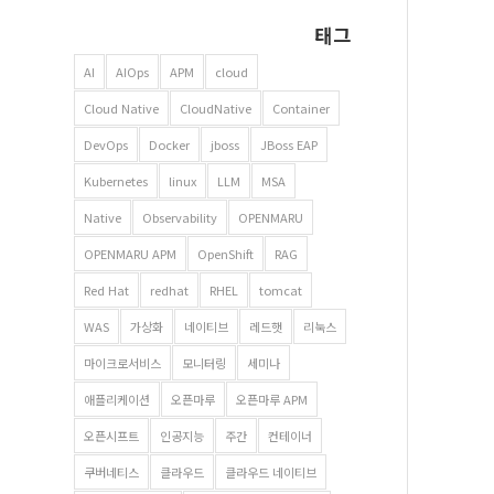
태그
AI
AIOps
APM
cloud
Cloud Native
CloudNative
Container
DevOps
Docker
jboss
JBoss EAP
Kubernetes
linux
LLM
MSA
Native
Observability
OPENMARU
OPENMARU APM
OpenShift
RAG
Red Hat
redhat
RHEL
tomcat
WAS
가상화
네이티브
레드햇
리눅스
마이크로서비스
모니터링
세미나
애플리케이션
오픈마루
오픈마루 APM
오픈시프트
인공지능
주간
컨테이너
쿠버네티스
클라우드
클라우드 네이티브