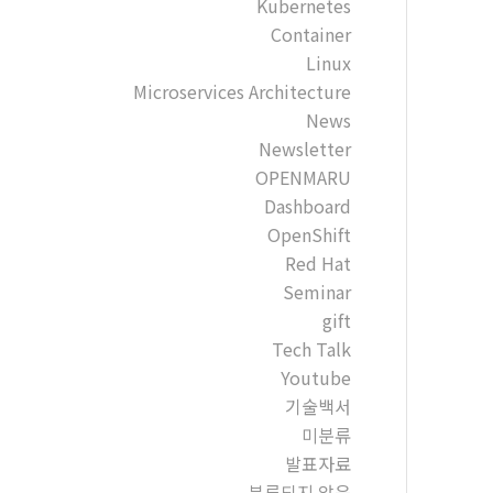
Kubernetes
Container
Linux
Microservices Architecture
News
Newsletter
OPENMARU
Dashboard
OpenShift
Red Hat
Seminar
gift
Tech Talk
Youtube
기술백서
미분류
발표자료
분류되지 않음