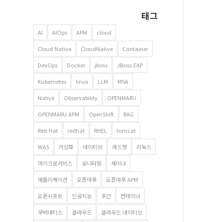
태그
AI
AIOps
APM
cloud
Cloud Native
CloudNative
Container
DevOps
Docker
jboss
JBoss EAP
Kubernetes
linux
LLM
MSA
Native
Observability
OPENMARU
OPENMARU APM
OpenShift
RAG
Red Hat
redhat
RHEL
tomcat
WAS
가상화
네이티브
레드햇
리눅스
마이크로서비스
모니터링
세미나
애플리케이션
오픈마루
오픈마루 APM
오픈시프트
인공지능
주간
컨테이너
쿠버네티스
클라우드
클라우드 네이티브