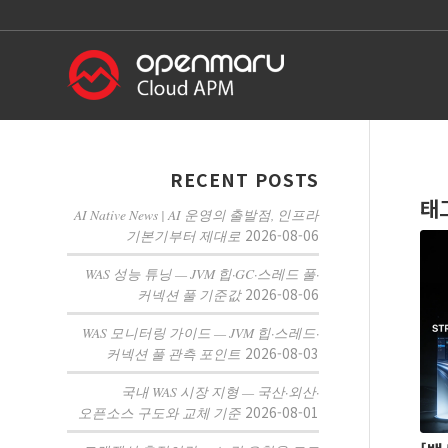
RECENT POSTS
태
AI Native News | AI 운영의 출발점, 인프라
2026-08-06
기본기부터 제대로
WAS 성능 튜닝 — JVM 힙·GC·스레드 풀·
2026-08-06
커넥션 풀 기준값
WAS 모니터링 가이드 — JVM 힙·스레드·
2026-08-03
커넥션 풀 관측 포인트
국내 WAS 시장 지형 — 국산·외산·
2026-08-01
오픈소스 구도와 교체 기준