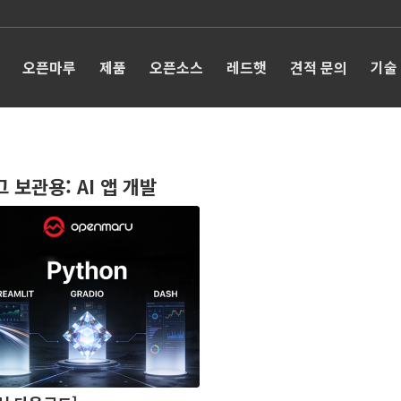
오픈마루
제품
오픈소스
레드햇
견적 문의
기술
그 보관용:
AI 앱 개발