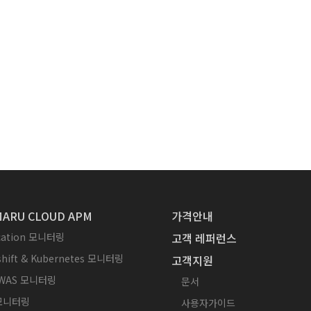
ARU CLOUD APM
가격안내
ication 모니터링
고객 레퍼런스
hift & Kubernetes 모니터링
고객지원
WAS 모니터링
문서
 모니터링
사용자가이드