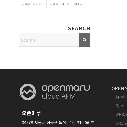
클라우드네이티브
클라우드 네이티브 세미나
SEARCH
OPENM
Appl
Opens
오픈마루
WEB/
04778 서울시 성동구 뚝섬로1길 31 906 호
URL