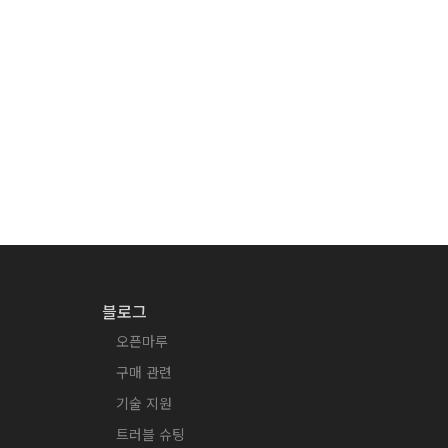
블로그
오픈마루
구매 관련
기술 지원
트러블 슈팅