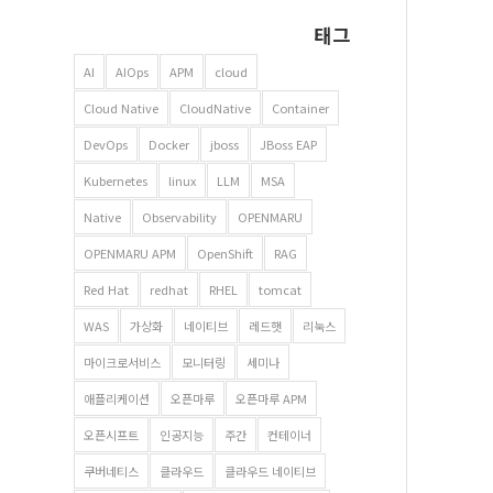
태그
AI
AIOps
APM
cloud
Cloud Native
CloudNative
Container
DevOps
Docker
jboss
JBoss EAP
Kubernetes
linux
LLM
MSA
Native
Observability
OPENMARU
OPENMARU APM
OpenShift
RAG
Red Hat
redhat
RHEL
tomcat
WAS
가상화
네이티브
레드햇
리눅스
마이크로서비스
모니터링
세미나
애플리케이션
오픈마루
오픈마루 APM
오픈시프트
인공지능
주간
컨테이너
쿠버네티스
클라우드
클라우드 네이티브