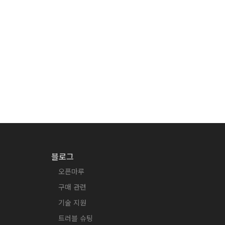
블로그
오픈마루
구매 관련
기술 지원
트러블 슈팅