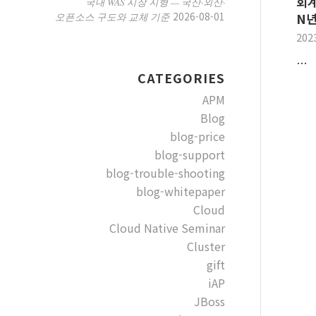
회계
국내 WAS 시장 지형 — 국산·외산·
2026-08-01
오픈소스 구도와 교체 기준
N년
202
…
CATEGORIES
APM
Blog
blog-price
blog-support
blog-trouble-shooting
blog-whitepaper
Cloud
Cloud Native Seminar
Cluster
gift
iAP
JBoss