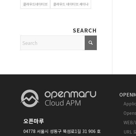
클라우드네이티브
클라우드 네이티브 세미나
SEARCH
OPENM
Appl
Opens
오픈마루
WEB/
04778 서울시 성동구 뚝섬로1길 31 906 호
URL