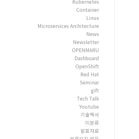
Kubernetes
Container
Linux
Microservices Architecture
News
Newsletter
OPENMARU
Dashboard
OpenShift
Red Hat
Seminar
gift
Tech Talk
Youtube
기술백서
미분류
발표자료
분류되지 않음