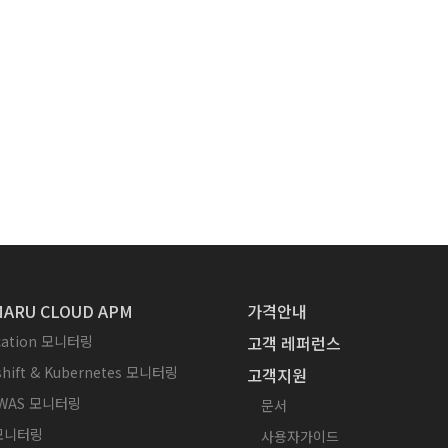
ARU CLOUD APM
가격안내
ication 모니터링
고객 레퍼런스
hift & Kubernetes 모니터링
고객지원
WAS 모니터링
문서
 모니터링
사용자가이드