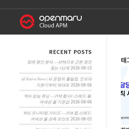
RECENT POSTS
태
장애 원인 분석 — APM으로 근본 원인
2026-08-10
찾는 3단계
AI Native News | AI 운영의 출발점, 인프라
2026-08-06
기본기부터 제대로
WAS 성능 튜닝 — JVM 힙·GC·스레드 풀·
2026-08-06
커넥션 풀 기준값
WAS 모니터링 가이드 — JVM 힙·스레드·
2026-08-03
커넥션 풀 관측 포인트