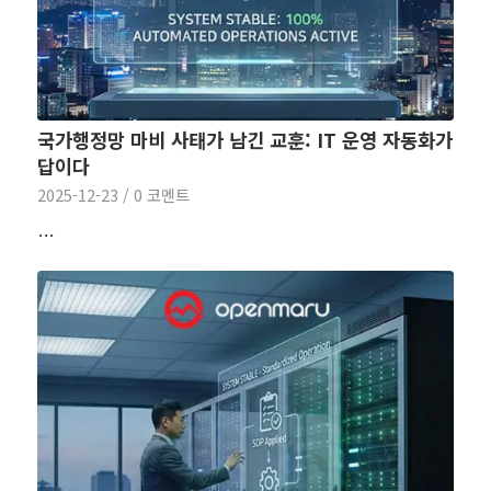
국가행정망 마비 사태가 남긴 교훈: IT 운영 자동화가
답이다
2025-12-23
/
0 코멘트
…