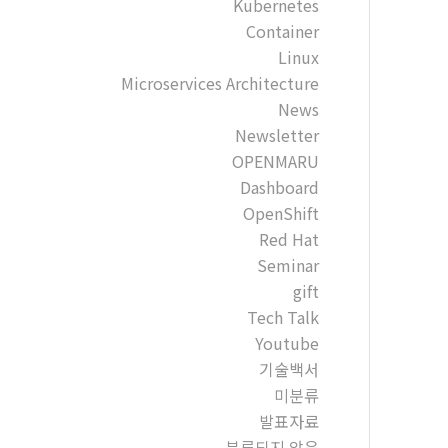
Kubernetes
Container
Linux
Microservices Architecture
News
Newsletter
OPENMARU
Dashboard
OpenShift
Red Hat
Seminar
gift
Tech Talk
Youtube
기술백서
미분류
발표자료
분류되지 않음