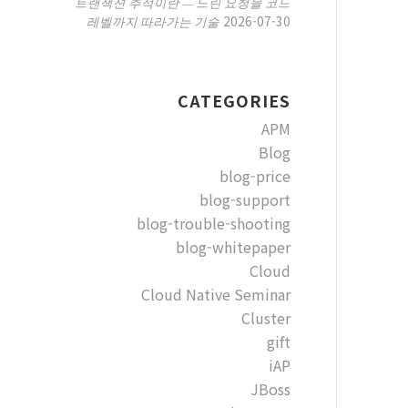
트랜잭션 추적이란 — 느린 요청을 코드
2026-07-30
레벨까지 따라가는 기술
CATEGORIES
APM
Blog
blog-price
blog-support
blog-trouble-shooting
blog-whitepaper
Cloud
Cloud Native Seminar
Cluster
gift
iAP
JBoss