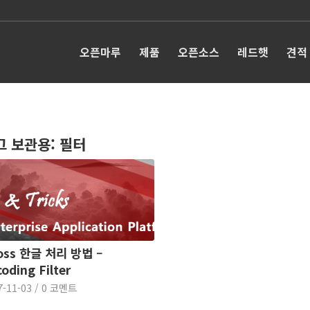
오픈마루
제품
오픈소스
레드햇
견적
그 보관용:
필터
oss 한글 처리 방법 –
oding Filter
7-11-03
/
0 코멘트