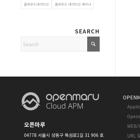
클라우드네이티브
클라우드 네이티브 세미나
SEARCH
OPENM
Appl
Opens
오픈마루
WEB/
04778 서울시 성동구 뚝섬로1길 31 906 호
URL