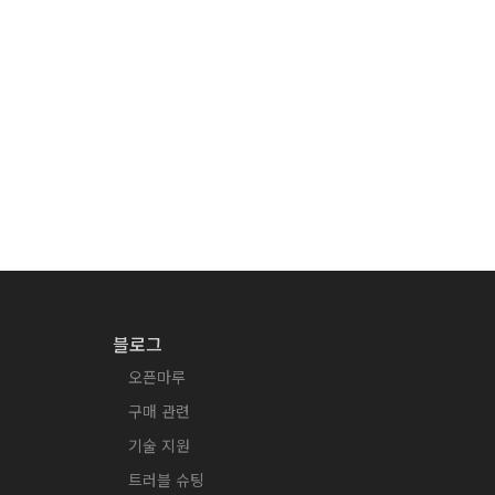
블로그
오픈마루
구매 관련
기술 지원
트러블 슈팅