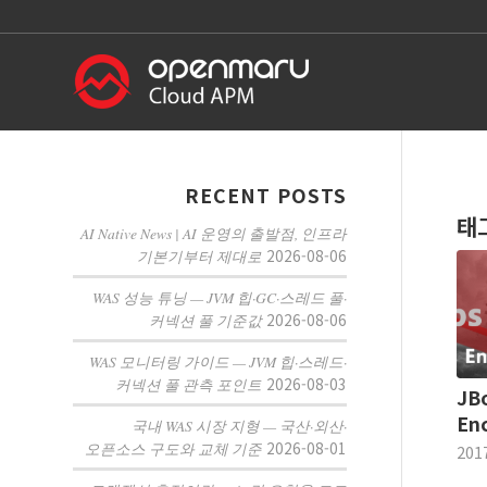
RECENT POSTS
태
AI Native News | AI 운영의 출발점, 인프라
2026-08-06
기본기부터 제대로
WAS 성능 튜닝 — JVM 힙·GC·스레드 풀·
2026-08-06
커넥션 풀 기준값
WAS 모니터링 가이드 — JVM 힙·스레드·
2026-08-03
커넥션 풀 관측 포인트
JB
Enc
국내 WAS 시장 지형 — 국산·외산·
2026-08-01
오픈소스 구도와 교체 기준
201