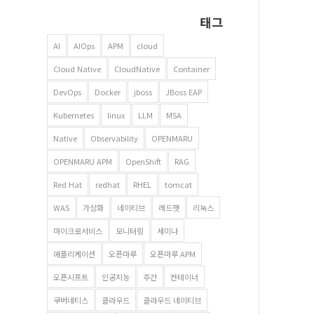
태그
AI
AIOps
APM
cloud
Cloud Native
CloudNative
Container
DevOps
Docker
jboss
JBoss EAP
Kubernetes
linux
LLM
MSA
Native
Observability
OPENMARU
OPENMARU APM
OpenShift
RAG
Red Hat
redhat
RHEL
tomcat
WAS
가상화
네이티브
레드햇
리눅스
마이크로서비스
모니터링
세미나
애플리케이션
오픈마루
오픈마루 APM
오픈시프트
인공지능
주간
컨테이너
쿠버네티스
클라우드
클라우드 네이티브