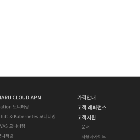
ARU CLOUD APM
가격안내
ication 모니터링
고객 레퍼런스
hift & Kubernetes 모니터링
고객지원
WAS 모니터링
문서
 모니터링
사용자가이드