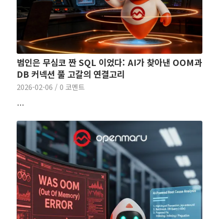
범인은 무심코 짠 SQL 이었다: AI가 찾아낸 OOM과
DB 커넥션 풀 고갈의 연결고리
2026-02-06
/
0 코멘트
…