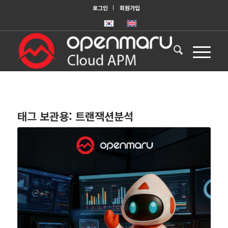
로그인
회원가입
태그 보관용:
트랜잭션분석