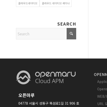
클라우드네이티브
클라우드 네이티브 세미나
SEARCH
OPENM
Appl
Opens
오픈마루
WEB/
04778 서울시 성동구 뚝섬로1길 31 906 호
URL