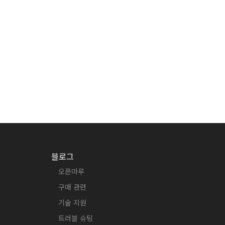
블로그
오픈마루
구매 관련
기술 지원
트러블 슈팅