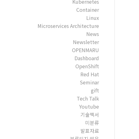
Kubernetes
Container
Linux
Microservices Architecture
News
Newsletter
OPENMARU
Dashboard
OpenShift
Red Hat
Seminar
gift
Tech Talk
Youtube
기술백서
미분류
발표자료
분류되지 않음