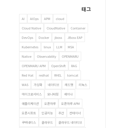
태그
AI
AIOps
APM
cloud
Cloud Native
CloudNative
Container
DevOps
Docker
jboss
JBoss EAP
Kubernetes
linux
LLM
MSA
Native
Observability
OPENMARU
OPENMARU APM
OpenShift
RAG
Red Hat
redhat
RHEL
tomcat
WAS
가상화
네이티브
레드햇
리눅스
마이크로서비스
모니터링
세미나
애플리케이션
오픈마루
오픈마루 APM
오픈시프트
인공지능
주간
컨테이너
쿠버네티스
클라우드
클라우드 네이티브