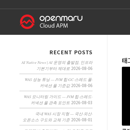
RECENT POSTS
태
AI Native News | AI 운영의 출발점, 인프라
2026-08-06
기본기부터 제대로
WAS 성능 튜닝 — JVM 힙·GC·스레드 풀·
2026-08-06
커넥션 풀 기준값
WAS 모니터링 가이드 — JVM 힙·스레드·
2026-08-03
커넥션 풀 관측 포인트
국내 WAS 시장 지형 — 국산·외산·
2026-08-01
오픈소스 구도와 교체 기준