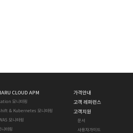
ARU CLOUD APM
가격안내
ication 모니터링
고객 레퍼런스
hift & Kubernetes 모니터링
고객지원
WAS 모니터링
문서
 모니터링
사용자가이드