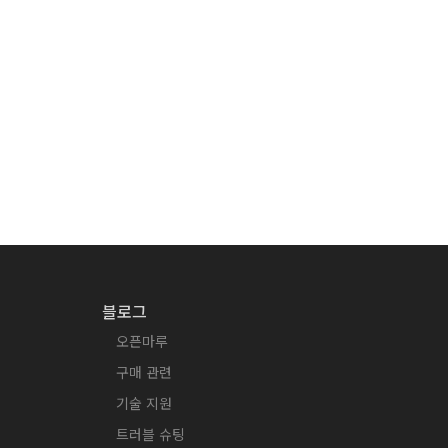
블로그
오픈마루
구매 관련
기술 지원
트러블 슈팅