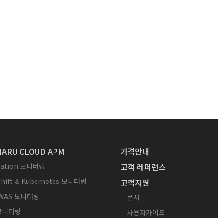
ARU CLOUD APM
가격안내
ication 모니터링
고객 레퍼런스
hift & Kubernetes 모니터링
고객지원
WAS 모니터링
문서
 모니터링
사용자가이드