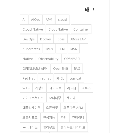
태그
AI
AIOps
APM
cloud
Cloud Native
CloudNative
Container
DevOps
Docker
jboss
JBoss EAP
Kubernetes
linux
LLM
MSA
Native
Observability
OPENMARU
OPENMARU APM
OpenShift
RAG
Red Hat
redhat
RHEL
tomcat
WAS
가상화
네이티브
레드햇
리눅스
마이크로서비스
모니터링
세미나
애플리케이션
오픈마루
오픈마루 APM
오픈시프트
인공지능
주간
컨테이너
쿠버네티스
클라우드
클라우드 네이티브