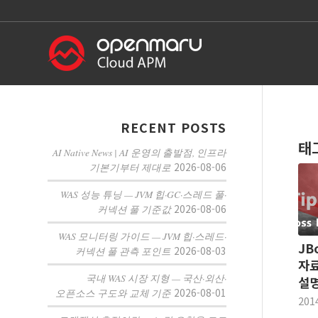
RECENT POSTS
태
AI Native News | AI 운영의 출발점, 인프라
2026-08-06
기본기부터 제대로
WAS 성능 튜닝 — JVM 힙·GC·스레드 풀·
2026-08-06
커넥션 풀 기준값
WAS 모니터링 가이드 — JVM 힙·스레드·
JB
2026-08-03
커넥션 풀 관측 포인트
자료
국내 WAS 시장 지형 — 국산·외산·
설
2026-08-01
오픈소스 구도와 교체 기준
201