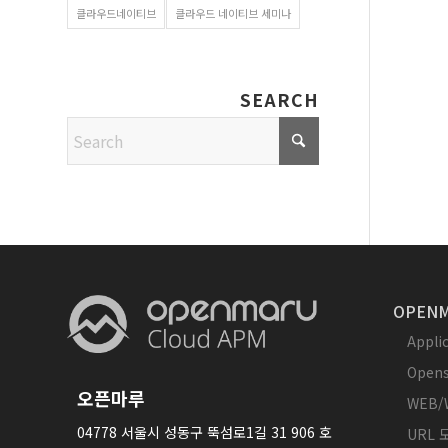
클라우드네이티브
클라우드 네이티브 세미나
SEARCH
OPENM
Appl
Opens
오픈마루
WEB/
04778 서울시 성동구 뚝섬로1길 31 906 호
URL