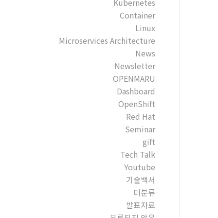
Kubernetes
Container
Linux
Microservices Architecture
News
Newsletter
OPENMARU
Dashboard
OpenShift
Red Hat
Seminar
gift
Tech Talk
Youtube
기술백서
미분류
발표자료
분류되지 않음