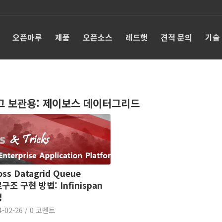
오픈마루
제품
오픈소스
레드햇
견적 문의
기술
그 보관용:
제이보스 데이터그리드
oss Datagrid Queue
구조 구현 방법: Infinispan
명
4-02-26
/
0 코멘트