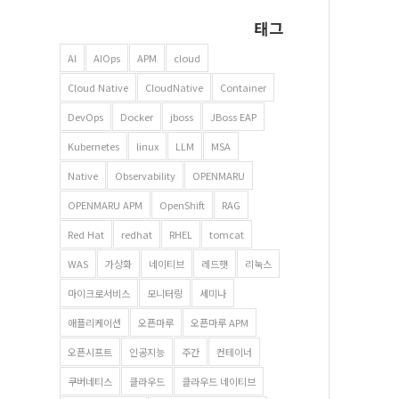
태그
AI
AIOps
APM
cloud
Cloud Native
CloudNative
Container
DevOps
Docker
jboss
JBoss EAP
Kubernetes
linux
LLM
MSA
Native
Observability
OPENMARU
OPENMARU APM
OpenShift
RAG
Red Hat
redhat
RHEL
tomcat
WAS
가상화
네이티브
레드햇
리눅스
마이크로서비스
모니터링
세미나
애플리케이션
오픈마루
오픈마루 APM
오픈시프트
인공지능
주간
컨테이너
쿠버네티스
클라우드
클라우드 네이티브