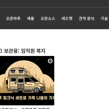
오픈마루
제품
오픈소스
레드햇
견적 문의
기술
그 보관용:
임직원 복지