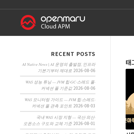
RECENT POSTS
태
AI Native News | AI 운영의 출발점, 인프라
2026-08-06
기본기부터 제대로
WAS 성능 튜닝 — JVM 힙·GC·스레드 풀·
2026-08-06
커넥션 풀 기준값
WAS 모니터링 가이드 — JVM 힙·스레드·
2026-08-03
커넥션 풀 관측 포인트
국내 WAS 시장 지형 — 국산·외산·
2026-08-01
오픈소스 구도와 교체 기준