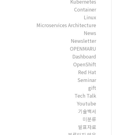
Kubernetes
Container
Linux
Microservices Architecture
News
Newsletter
OPENMARU
Dashboard
OpenShift
Red Hat
Seminar
gift
Tech Talk
Youtube
기술백서
미분류
발표자료
분류되지 않음