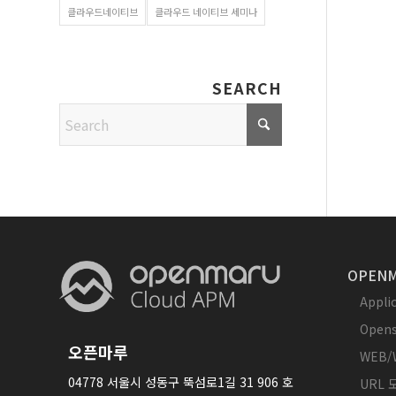
클라우드네이티브
클라우드 네이티브 세미나
SEARCH
OPENM
Appl
Opens
오픈마루
WEB/
04778 서울시 성동구 뚝섬로1길 31 906 호
URL