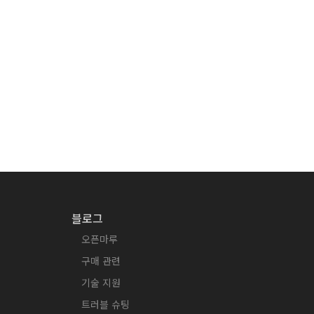
블로그
오픈마루
구매 관련
기술 지원
트러블 슈팅