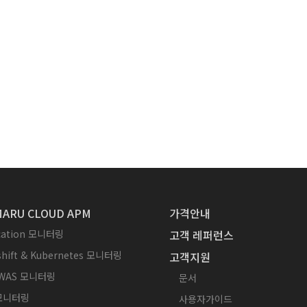
ARU CLOUD APM
가격안내
ication 모니터링
고객 레퍼런스
hift & Kubernetes 모니터링
고객지원
WAS 모니터링
문서
 모니터링
사용자가이드